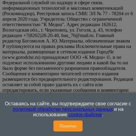
Федеральной службой по надзору в сфере связи,
информационных технологий и массовых коммуникаций
(Роскомнадзор). Реестровая запись СМИ: ЭЛ № 77 - 78204 от 6
апреля 2020 года. Учредитель: Общество с ограниченной
ответственностью "К Медиа". Адрес редакции 162612,
Вологодская обл., г. Череповец, ул. Гоголя, д. 43, телефон
редакции +7(8202)28-20-40, bau_76@mail.ru. Главный
редактор Богомолов А. Ю. Материалы, обозначенные знаком
Р публикуются на правах рекламы Исключительные права на
материалы, размещенные в сетевом издании ГородЧе
(www.gorodche.ru) принадлежат ООО «К Медиа» ©, и не
подлежат использованию другими лицами в какой бы то ни
было форме без письменного разрешения правообладателя.
Сообщения и комментарии читателей сетевого издания
размещаются без предварительного редактирования. Редакция
оставляет за собой право удалить их с сайта или
отредактировать, если указанные сообщения и комментарии
являются злоупотреблением свободой массовой информации
или нарушением иных требований закона.
На
Оставаясь на сайте, вы подтверждаете свое согласие с
информационном ресурсе применяются рекомендательные
политикой обработки персональных данных
и на
технологии (информационные технологии предоставления
использование
cookie-файлов
.
информации на основе сбора, систематизации и анализа
сведений, относящихся к предпочтениям пользователей сети
Понятно
"Интернет", находящихся на территории Российской
Федерации)