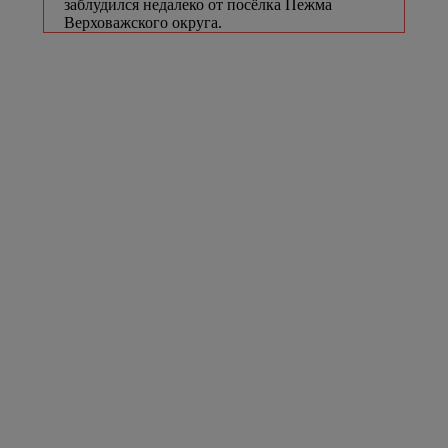
заблудился недалеко от посёлка Пежма
Верховажского округа.