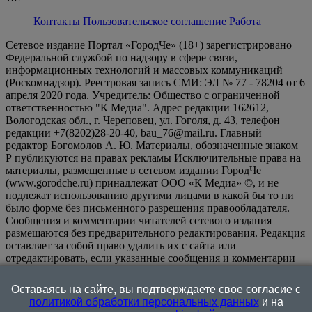
Контакты
Пользовательское соглашение
Работа
Сетевое издание Портал «ГородЧе» (18+) зарегистрировано
Федеральной службой по надзору в сфере связи,
информационных технологий и массовых коммуникаций
(Роскомнадзор). Реестровая запись СМИ: ЭЛ № 77 - 78204 от 6
апреля 2020 года. Учредитель: Общество с ограниченной
ответственностью "К Медиа". Адрес редакции 162612,
Вологодская обл., г. Череповец, ул. Гоголя, д. 43, телефон
редакции +7(8202)28-20-40, bau_76@mail.ru. Главный
редактор Богомолов А. Ю. Материалы, обозначенные знаком
Р публикуются на правах рекламы Исключительные права на
материалы, размещенные в сетевом издании ГородЧе
(www.gorodche.ru) принадлежат ООО «К Медиа» ©, и не
подлежат использованию другими лицами в какой бы то ни
было форме без письменного разрешения правообладателя.
Сообщения и комментарии читателей сетевого издания
размещаются без предварительного редактирования. Редакция
оставляет за собой право удалить их с сайта или
отредактировать, если указанные сообщения и комментарии
являются злоупотреблением свободой массовой информации
или нарушением иных требований закона.
На
Оставаясь на сайте, вы подтверждаете свое согласие с
информационном ресурсе применяются рекомендательные
политикой обработки персональных данных
и на
технологии (информационные технологии предоставления