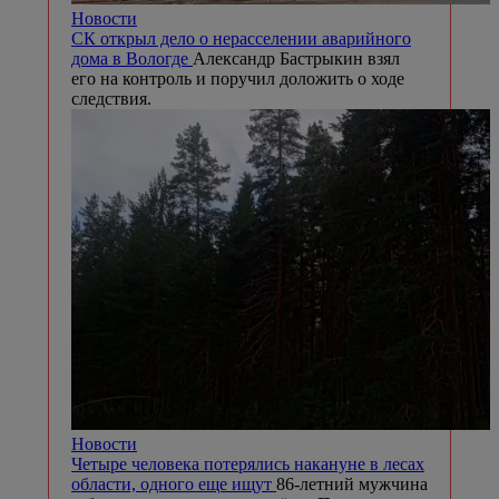
Новости
СК открыл дело о нерасселении аварийного
дома в Вологде
Александр Бастрыкин взял
его на контроль и поручил доложить о ходе
следствия.
Новости
Четыре человека потерялись накануне в лесах
области, одного еще ищут
86-летний мужчина