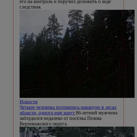
его на контроль и поручил доложить о ходе
следствия.
Новости
Четыре человека потерялись накануне в лесах
области, одного еще ищут
86-летний мужчина
заблудился недалеко от посёлка Пежма
Верховажского округа.