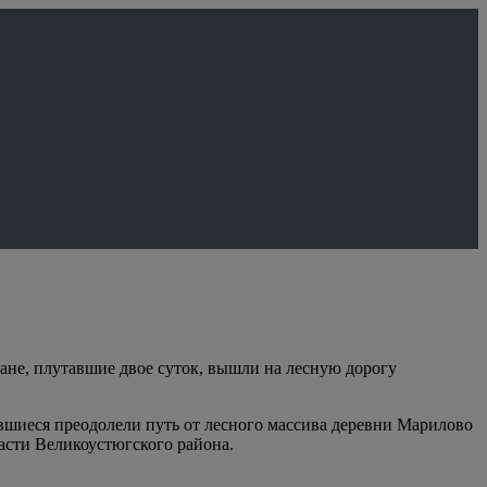
жане, плутавшие двое суток, вышли на лесную дорогу
ившиеся преодолели путь от лесного массива деревни Марилово
асти Великоустюгского района.