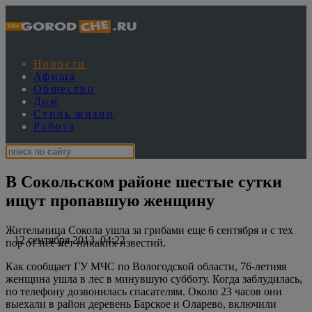
Новости
Афиша
Общество
Дом
Стиль жизни
Работа
В Сокольском районе шестые сутки
ищут пропавшую женщину
Жительница Сокола ушла за грибами еще 6 сентября и с тех
12 сентября 2013, 04:22
пор от нее нет никаких известий.
Как сообщает ГУ МЧС по Вологодской области, 76-летняя
женщина ушла в лес в минувшую субботу. Когда заблудилась,
по телефону дозвонилась спасателям. Около 23 часов они
выехали в район деревень Барское и Оларево, включили