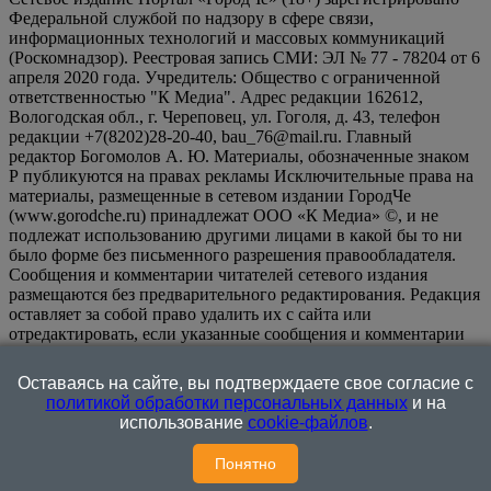
Федеральной службой по надзору в сфере связи,
информационных технологий и массовых коммуникаций
(Роскомнадзор). Реестровая запись СМИ: ЭЛ № 77 - 78204 от 6
апреля 2020 года. Учредитель: Общество с ограниченной
ответственностью "К Медиа". Адрес редакции 162612,
Вологодская обл., г. Череповец, ул. Гоголя, д. 43, телефон
редакции +7(8202)28-20-40, bau_76@mail.ru. Главный
редактор Богомолов А. Ю. Материалы, обозначенные знаком
Р публикуются на правах рекламы Исключительные права на
материалы, размещенные в сетевом издании ГородЧе
(www.gorodche.ru) принадлежат ООО «К Медиа» ©, и не
подлежат использованию другими лицами в какой бы то ни
было форме без письменного разрешения правообладателя.
Сообщения и комментарии читателей сетевого издания
размещаются без предварительного редактирования. Редакция
оставляет за собой право удалить их с сайта или
отредактировать, если указанные сообщения и комментарии
являются злоупотреблением свободой массовой информации
или нарушением иных требований закона.
На
Оставаясь на сайте, вы подтверждаете свое согласие с
информационном ресурсе применяются рекомендательные
политикой обработки персональных данных
и на
технологии (информационные технологии предоставления
использование
cookie-файлов
.
информации на основе сбора, систематизации и анализа
сведений, относящихся к предпочтениям пользователей сети
Понятно
"Интернет", находящихся на территории Российской