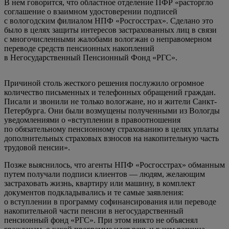
В нем говорится, что областное отделение ПФР «расторгло
соглашение о взаимном удостоверении подписей
с вологодским филиалом
НПФ «Росгосстрах»
. Сделано это
было в целях защиты интересов застрахованных лиц в связи
с многочисленными жалобами вологжан о неправомерном
переводе средств пенсионных накоплений
в Негосударственный Пенсионный Фонд «РГС».
Причиной столь жесткого решения послужило огромное
количество письменных и телефонных обращений граждан.
Писали и звонили не только вологжане, но и жители Санкт-
Петербурга. Они были возмущены полученными из Вологды
уведомлениями о «вступлении в правоотношения
по обязательному пенсионному страхованию в целях уплаты
дополнительных страховых взносов на накопительную часть
трудовой пенсии».
Позже выяснилось, что агенты
НПФ «Росгосстрах»
обманным
путем получали подписи клиентов — людям, желающим
застраховать жизнь, квартиру или машину, в комплект
документов подкладывались и те самые заявления:
о вступлении в программу софинансирования или переводе
накопительной части пенсии в негосударственный
пенсионный фонд «РГС». При этом никто не объяснял