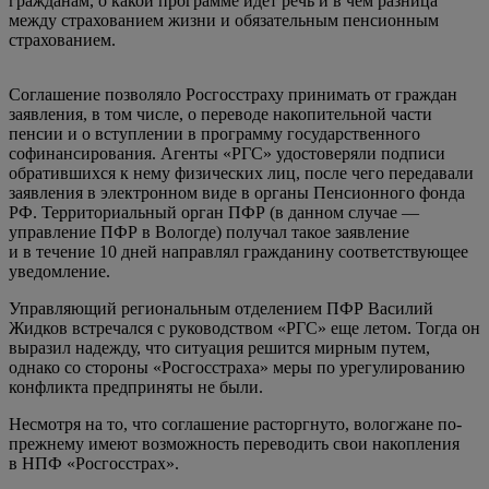
гражданам, о какой программе идет речь и в чем разница
между страхованием жизни и обязательным пенсионным
страхованием.
Соглашение позволяло Росгосстраху принимать от граждан
заявления, в том числе, о переводе накопительной части
пенсии и о вступлении в программу государственного
софинансирования. Агенты «РГС» удостоверяли подписи
обратившихся к нему физических лиц, после чего передавали
заявления в электронном виде в органы Пенсионного фонда
РФ. Территориальный орган ПФР (в данном случае —
управление ПФР в Вологде) получал такое заявление
и в течение 10 дней направлял гражданину соответствующее
уведомление.
Управляющий региональным отделением ПФР Василий
Жидков встречался с руководством «РГС» еще летом. Тогда он
выразил надежду, что ситуация решится мирным путем,
однако со стороны «Росгосстраха» меры по урегулированию
конфликта предприняты не были.
Несмотря на то, что соглашение расторгнуто, вологжане по-
прежнему имеют возможность переводить свои накопления
в
НПФ «Росгосстрах»
.