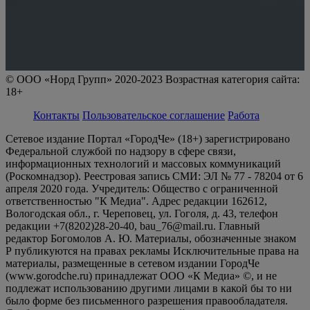
© ООО «Норд Групп» 2020-2023 Возрастная категория сайта:
18+
Контакты
Пользовательское соглашение
Работа
Сетевое издание Портал «ГородЧе» (18+) зарегистрировано
Федеральной службой по надзору в сфере связи,
информационных технологий и массовых коммуникаций
(Роскомнадзор). Реестровая запись СМИ: ЭЛ № 77 - 78204 от 6
апреля 2020 года. Учредитель: Общество с ограниченной
ответственностью "К Медиа". Адрес редакции 162612,
Вологодская обл., г. Череповец, ул. Гоголя, д. 43, телефон
редакции +7(8202)28-20-40, bau_76@mail.ru. Главный
редактор Богомолов А. Ю. Материалы, обозначенные знаком
Р публикуются на правах рекламы Исключительные права на
материалы, размещенные в сетевом издании ГородЧе
(www.gorodche.ru) принадлежат ООО «К Медиа» ©, и не
подлежат использованию другими лицами в какой бы то ни
было форме без письменного разрешения правообладателя.