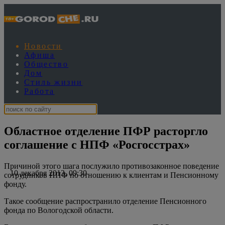
Новости
Афиша
Общество
Дом
Стиль жизни
Работа
Областное отделение ПФР расторгло
соглашение с НПФ «Росгосстрах»
Причиной этого шага послужило противозаконное поведение
10 декабря 2013, 09:30
сотрудников НПФ по отношению к клиентам и Пенсионному
фонду.
Такое сообщение распространило отделение Пенсионного
фонда по Вологодской области.