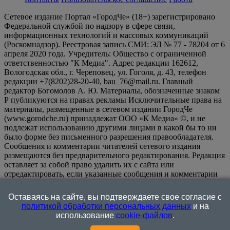
Сетевое издание Портал «ГородЧе» (18+) зарегистрировано
Федеральной службой по надзору в сфере связи,
информационных технологий и массовых коммуникаций
(Роскомнадзор). Реестровая запись СМИ: ЭЛ № 77 - 78204 от 6
апреля 2020 года. Учредитель: Общество с ограниченной
ответственностью "К Медиа". Адрес редакции 162612,
Вологодская обл., г. Череповец, ул. Гоголя, д. 43, телефон
редакции +7(8202)28-20-40, bau_76@mail.ru. Главный
редактор Богомолов А. Ю. Материалы, обозначенные знаком
Р публикуются на правах рекламы Исключительные права на
материалы, размещенные в сетевом издании ГородЧе
(www.gorodche.ru) принадлежат ООО «К Медиа» ©, и не
подлежат использованию другими лицами в какой бы то ни
было форме без письменного разрешения правообладателя.
Сообщения и комментарии читателей сетевого издания
размещаются без предварительного редактирования. Редакция
оставляет за собой право удалить их с сайта или
отредактировать, если указанные сообщения и комментарии
являются злоупотреблением свободой массовой информации
или нарушением иных требований закона.
На
Оставаясь на сайте, вы подтверждаете свое согласие с
информационном ресурсе применяются рекомендательные
политикой обработки персональных данных
и на
технологии (информационные технологии предоставления
использование
cookie-файлов
.
информации на основе сбора, систематизации и анализа
сведений, относящихся к предпочтениям пользователей сети