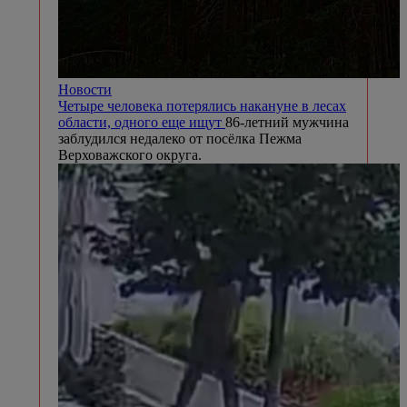
Новости
Четыре человека потерялись накануне в лесах
области, одного еще ищут
86-летний мужчина
заблудился недалеко от посёлка Пежма
Верховажского округа.