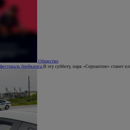
Общество
 фестиваль брейкинга
В эту субботу, парк «Серпантин» станет п