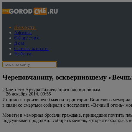
Новости
Афиша
Общество
Дом
Стиль жизни
Работа
Череповчанину, осквернившему «Вечны
23-летнего Артура Гадиева признали виновным.
26 декабря 2014, 09:55
Инцидент произошел 9 мая на территории Воинского мемориала
в связи со смертью) собирали с постамента «Вечный огонь» м
Монеты в мемориал бросали граждане, пришедшие почтить пам
подсудимый продолжил собирать мелочь, которая находилась неп