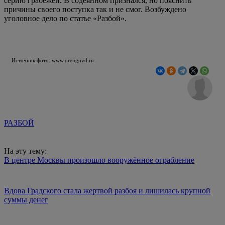
серию грабежей. В содеянном признался, но пояснить
причины своего поступка так и не смог. Возбуждено
уголовное дело по статье «Разбой».
Источник фото: www.orenguvd.ru
РАЗБОЙ
На эту тему:
В центре Москвы произошло вооружённое ограбление
Вдова Градского стала жертвой разбоя и лишилась крупной
суммы денег