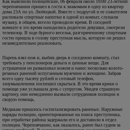
Как выяснили полицейские, 06 февраля около 19:00 23-летний
череповчанин пришел в гости к знакомым в одну из квартир
дома 23А по ул. Любецкой. Вместе с подругой и ее сожителем
распивали спиртные напитки в одной из комнат, слушали
музыку, в общем, весело проводили время. В соседней
комнате в это время находились родители девушки, смотрели
телевизор. В ходе бурного веселья, разгоряченному спиртным
гостю пришла в голову преступная мысль, которую он решил
незамедлительно реализовать.
Парень взял нож и, выбив дверь в соседнюю комнату, стал
требовать у пенсионеров деньги и ценные вещи. Для
устрашения он размахивал ножом и нанес несколько колото-
резаных ранений испуганным мужчине и женщине. Забрав
всего одну тысячу рублей и сотовый телефон,
злоумышленник поспешил скрыться. В это время крики о
помощи уже услышала дочь с супругом. Увидев страшную
картину, они немедленно вызвали сотрудников полиции и
скорую помощь.
Медикам пришлось госпитализировать раненых. Наружные
наряды полиции, ориентированные на поиск преступника,
при отработке района задержали его и доставили в отдел
полиции. Череповчанин, как оказалось, ранее был судим за