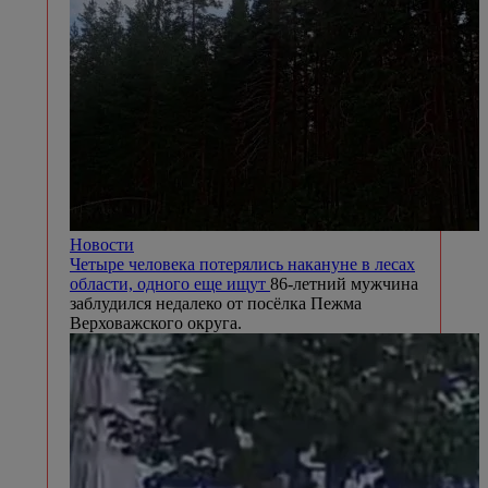
Новости
Четыре человека потерялись накануне в лесах
области, одного еще ищут
86-летний мужчина
заблудился недалеко от посёлка Пежма
Верховажского округа.