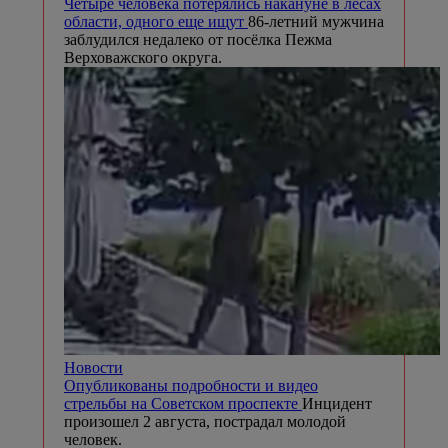
Четыре человека потерялись накануне в лесах
области, одного еще ищут
86-летний мужчина
заблудился недалеко от посёлка Пежма
Верховажского округа.
Новости
Опубликованы подробности и видео
стрельбы на Советском проспекте
Инцидент
произошел 2 августа, пострадал молодой
человек.