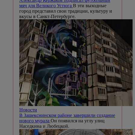
Александр Кержаков подписал футбольный
мяч для Великого Устюга
В эти выходные
город представил свои традиции, культуру и
вкусы в Санкт-Петербурге.
Новости
В Зашекснинском районе завершили создание
нового мурала
Он появился на углу улиц
Наседкина и Любецкой.