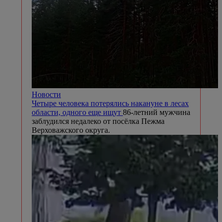
Новости
Четыре человека потерялись накануне в лесах
области, одного еще ищут
86-летний мужчина
заблудился недалеко от посёлка Пежма
Верховажского округа.