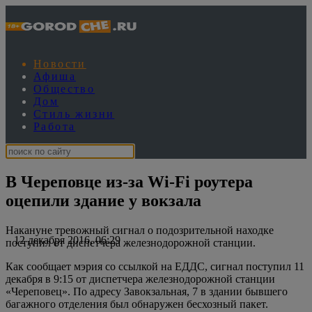
Новости
Афиша
Общество
Дом
Стиль жизни
Работа
В Череповце из-за Wi-Fi роутера
оцепили здание у вокзала
Накануне тревожный сигнал о подозрительной находке
12 декабря 2016, 06:29
поступил от диспетчера железнодорожной станции.
Как сообщает мэрия со ссылкой на ЕДДС, сигнал поступил 11
декабря в 9:15 от диспетчера железнодорожной станции
«Череповец». По адресу Завокзальная, 7 в здании бывшего
багажного отделения был обнаружен бесхозный пакет.