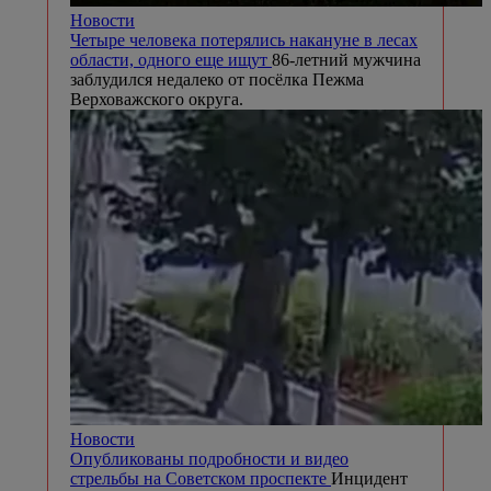
Новости
Четыре человека потерялись накануне в лесах
области, одного еще ищут
86-летний мужчина
заблудился недалеко от посёлка Пежма
Верховажского округа.
Новости
Опубликованы подробности и видео
стрельбы на Советском проспекте
Инцидент