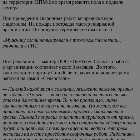
на территории ЦПМ-2 во время ремонта пола в подвале
коутера.
При проведении сварочных работ загорелось ведро
с ацетоном. На пожаре пострадал мастер подрядной
организации. Он получил термические ожоги тела.
«Мужчину госпитализировали в тяжелом состоянии», —
уточнили в ГИТ.
Пострадавший — мастер
ООО «ЦемГео»
. Стаж его работы
в организации составляет около 3 месяцев. До этого,
как пояснили порталу GorodChe.ru, мужчина долгое время
работал на самой «Северстали».
— Николай находится в сознании, жизненно важные органы
не задеты. Ожоги — на ногах, о степени их тяжести мы
узнаем в ближайшее время. То, что произошло, иначе
как несчастным случаем и не назовешь. На месте, где все
произошло, по технологическому процессу скапливается
краска. Николай попросил очистить территорию от краски,
но никто и догадаться не мог, что сотрудники «Северстали»
будут очищать его с помощью ацетона, ведро с которым
оставили на месте проведения сварочных работ. Работники
нашей организации предположили, что в ведре вода, так