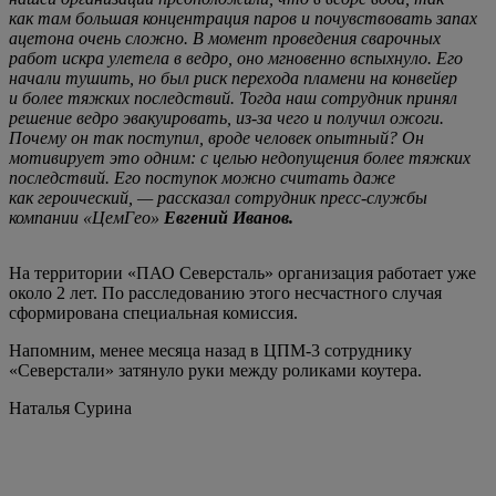
как там большая концентрация паров и почувствовать запах
ацетона очень сложно. В момент проведения сварочных
работ искра улетела в ведро, оно мгновенно вспыхнуло. Его
начали тушить, но был риск перехода пламени на конвейер
и более тяжких последствий. Тогда наш сотрудник принял
решение ведро эвакуировать, из-за чего и получил ожоги.
Почему он так поступил, вроде человек опытный? Он
мотивирует это одним: с целью недопущения более тяжких
последствий. Его поступок можно считать даже
как героический, — рассказал сотрудник пресс-службы
компании «ЦемГео»
Евгений Иванов.
На территории «ПАО Северсталь» организация работает уже
около 2 лет. По расследованию этого несчастного случая
сформирована специальная комиссия.
Напомним, менее месяца назад в ЦПМ-3 сотруднику
«Северстали» затянуло руки между роликами коутера.
Наталья Сурина