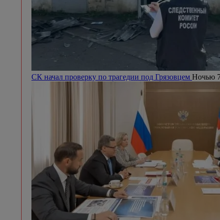
СК начал проверку по трагедии под Грязовцем
Ночью 7