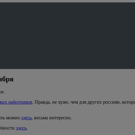
ября
ое.
ских работников
. Правда, не хуже, чем для других россиян, кото
тать можно
здесь
, весьма интересно.
обности
здесь
.