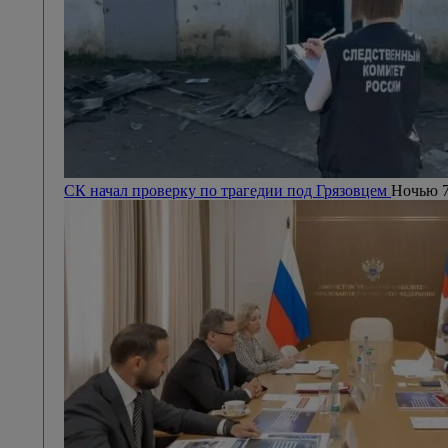
СК начал проверку по трагедии под Грязовцем
Ночью 7