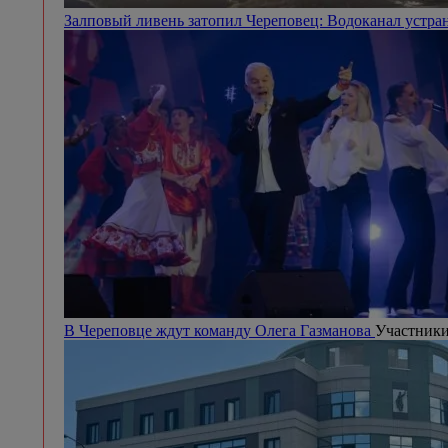
Залповый ливень затопил Череповец: Водоканал устра
В Череповце ждут команду Олега Газманова
Участники