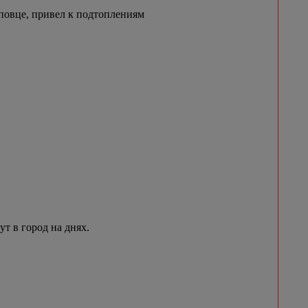
овце, привел к подтоплениям
 в город на днях.