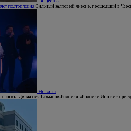
Общество
няет подтопления
Сильный залповый ливень, прошедший в Череп
Новости
 проекта Движения Газманов-Родники «Родники.Истоки» приедут