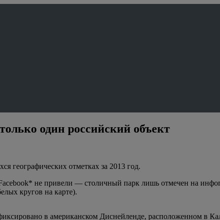
 только один российский объект
ся географических отметках за 2013 год.
 Facebook* не привели — столичный парк лишь отмечен на инфог
елых кругов на карте).
афиксировано в американском Диснейленде, расположенном в К