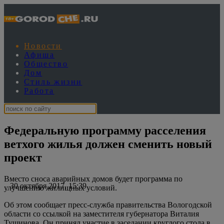
Новости
Афиша
Общество
Дом
Стиль жизни
Работа
Федеральную программу расселения
ветхого жилья должен сменить новый
проект
Вместо сноса аварийных домов будет программа по
30 октября 2017, 15:39
улучшению жилищных условий.
Об этом сообщает пресс-служба правительства Вологодской
области со ссылкой на заместителя губернатора Виталия
Тушинова. Он принял участие в заседании круглого стола в