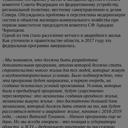
комитете Совета Федерации по федеративному устройству,
региональной политике, местному самоуправлению и делам
Севера. Обсуждались проблемы и перспективы модернизации
систем и объектов жилищно-коммунального хозяйства при
первом заместителе председателя комитета СФ Аркадии
Чернецком.
Одной из тем стало расселение ветхого и аварийного жилья.
Как уточнили в правительстве области, в 2017 году эта
федеральная программа завершилась.
- Мы понимаем, что должна быть разработана
дополнительная программа, итогом которой должно стать
строительство нового жилья для тех людей, которые живут
в неудовлетворительных условиях. Было подтверждено, что
эта программа будет направлена, в первую очередь, на
создание безопасных условий проживания. Условия, которые
были в предыдущей программе, будут существенно
пересмотрены: это механизмы создания арендного жилья,
механизмы выкупа жилья - это достаточно большой блок
механизмов, который должен дать ответ на то, как будет
расселяться ветхое и аварийное жилье, начиная с 2018-2019
года, - сказал Виталий Тушинов. - Начало программы еще не
дано. Но мы всегда говорили - это позиция и губернатора
области, и ЗСО – федеральную программу по расселению