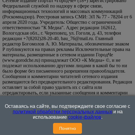
Сетевое издание Портал «ГородЧе» (18+) зарегистрировано
Федеральной службой по надзору в сфере связи,
информационных технологий и массовых коммуникаций
(Роскомнадзор). Реестровая запись СМИ: ЭЛ № 77 - 78204 от 6
апреля 2020 года. Учредитель: Общество с ограниченной
ответственностью "К Медиа". Адрес редакции 162612,
Вологодская обл., г. Череповец, ул. Гоголя, д. 43, телефон
редакции +7(8202)28-20-40, bau_76@mail.ru. Главный
редактор Богомолов А. Ю. Материалы, обозначенные знаком
Р публикуются на правах рекламы Исключительные права на
материалы, размещенные в сетевом издании ГородЧе
(www.gorodche.ru) принадлежат ООО «К Медиа» ©, и не
подлежат использованию другими лицами в какой бы то ни
было форме без письменного разрешения правообладателя.
Сообщения и комментарии читателей сетевого издания
размещаются без предварительного редактирования. Редакция
оставляет за собой право удалить их с сайта или
отредактировать, если указанные сообщения и комментарии
являются злоупотреблением свободой массовой информации
или нарушением иных требований закона.
На
Оставаясь на сайте, вы подтверждаете свое согласие с
информационном ресурсе применяются рекомендательные
политикой обработки персональных данных
и на
технологии (информационные технологии предоставления
использование
cookie-файлов
.
информации на основе сбора, систематизации и анализа
сведений, относящихся к предпочтениям пользователей сети
Понятно
"Интернет", находящихся на территории Российской