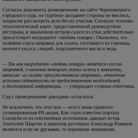
Согласно документу, размещенному на сайте Череповецкого
городского суда, на судебное заседание стороны не явились,
попросив рассмотреть дело без их участия. Согласно технико-
технологической карте, предоставленной руководством
ресторана, в заказанном истцом салате из утки действительно
присутствует ингредиент «любовь повара». Оказалось, это
название соуса-заправки для салата, состоящего из горчицы,
винного уксуса, специй, подсолнечного масла и меда.
— Так как ингредиент «любовь повара» является соусом-
заправкой, о наличии которого указал истец в заявлении,
написав: «в салате присутствовала заправка», ответчик
исполнил обязанность по предоставлению необходимой
и достоверной информации
, — утверждает сторона ответчика.
Суд с приведенными доводами согласился.
Не исключено, что этот иск — всего лишь грамотно
спланированная PR-акция. Как стало известно порталу
Gorodche.ru из собственных источников, адвокат истца
Анатолий Шаргин и директор ресторана Александр Романов
являются если не друзьями, то хорошими знакомыми.