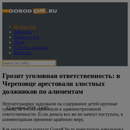
Новости
Афиша
Общество
Дом
Стиль жизни
Работа
Грозит уголовная ответственность: в
Череповце арестовали злостных
должников по алиментам
Неплательщики задолжали на содержание детей крупные
22 ноября 2018, 14:03
суммы, за что их привлекли к административной
ответственности. Если деньги все же не начнут поступать, к
алиментщикам применят крайнюю меру.
Как рассказала порталу GorodChe.ru заместитель начальника