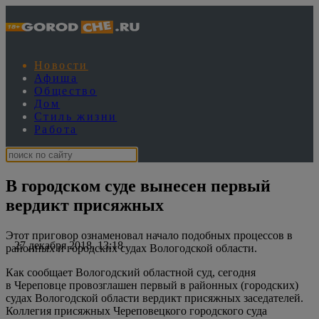
Новости
Афиша
Общество
Дом
Стиль жизни
Работа
В городском суде вынесен первый
вердикт присяжных
Этот приговор ознаменовал начало подобных процессов в
27 декабря 2018, 13:18
районных и городских судах Вологодской области.
Как сообщает Вологодский областной суд, сегодня
в Череповце провозглашен первый в районных (городских)
судах Вологодской области вердикт присяжных заседателей.
Коллегия присяжных Череповецкого городского суда