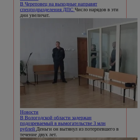
В Череповец на выходные направят
спецподразделения ДПС
Число нарядов в эти
дни увеличат.
Новости
В Вологодской области задержан
подозреваемый в вымогательстве 3 млн
рублей
Деньги он вытянул из потерпевшего в
течение двух лет.