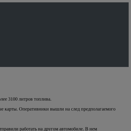
ее 3100 литров топлива.
ые карты. Оперативники вышли на след предполагаемого
отправили работать на другом автомобиле. В нем