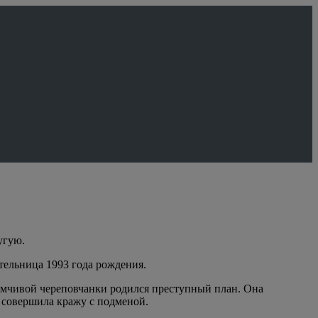
угую.
тельница 1993 года рождения.
риимчивой череповчанки родился преступный план. Она
и совершила кражу с подменой.