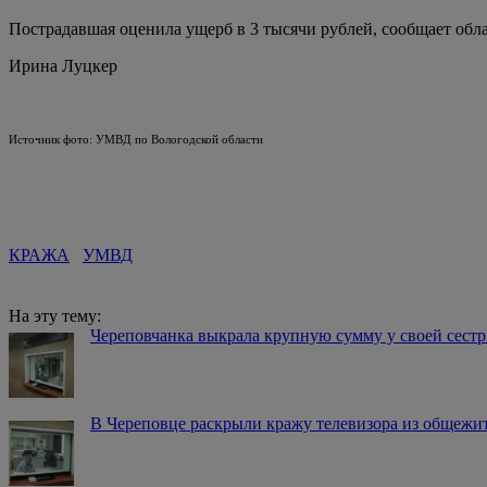
Пострадавшая оценила ущерб в 3 тысячи рублей, сообщает обл
Ирина Луцкер
Источник фото: УМВД по Вологодской области
КРАЖА
УМВД
На эту тему:
Череповчанка выкрала крупную сумму у своей сест
В Череповце раскрыли кражу телевизора из общежи