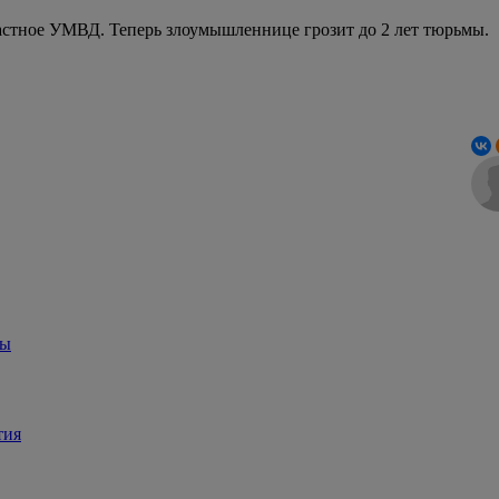
астное УМВД. Теперь злоумышленнице грозит до 2 лет тюрьмы.
ры
тия