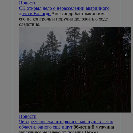
Новости
СК открыл дело о нерасселении аварийного
дома в Вологде
Александр Бастрыкин взял
его на контроль и поручил доложить о ходе
следствия.
Новости
Четыре человека потерялись накануне в лесах
области, одного еще ищут
86-летний мужчина
заблудился недалеко от посёлка Пежма