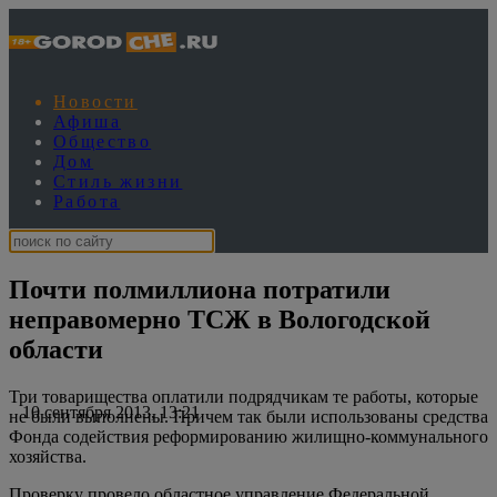
Новости
Афиша
Общество
Дом
Стиль жизни
Работа
Почти полмиллиона потратили
неправомерно ТСЖ в Вологодской
области
Три товарищества оплатили подрядчикам те работы, которые
10 сентября 2013, 13:21
не были выполнены. Причем так были использованы средства
Фонда содействия реформированию жилищно-коммунального
хозяйства.
Проверку провело областное управление Федеральной