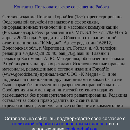
Контакты
Пользовательское соглашение
Работа
Сетевое издание Портал «ГородЧе» (18+) зарегистрировано
Федеральной службой по надзору в сфере связи,
информационных технологий и массовых коммуникаций
(Роскомнадзор). Реестровая запись СМИ: ЭЛ № 77 - 78204 от 6
апреля 2020 года. Учредитель: Общество с ограниченной
ответственностью "К Медиа". Адрес редакции 162612,
Вологодская обл., г. Череповец, ул. Гоголя, д. 43, телефон
редакции +7(8202)28-20-40, bau_76@mail.ru. Главный
редактор Богомолов А. Ю. Материалы, обозначенные знаком
Р публикуются на правах рекламы Исключительные права на
материалы, размещенные в сетевом издании ГородЧе
(www.gorodche.ru) принадлежат ООО «К Медиа» ©, и не
подлежат использованию другими лицами в какой бы то ни
было форме без письменного разрешения правообладателя.
Сообщения и комментарии читателей сетевого издания
размещаются без предварительного редактирования. Редакция
оставляет за собой право удалить их с сайта или
отредактировать, если указанные сообщения и комментарии
являются злоупотреблением свободой массовой информации
или нарушением иных требований закона.
На
Оставаясь на сайте, вы подтверждаете свое согласие с
информационном ресурсе применяются рекомендательные
политикой обработки персональных данных
и на
технологии (информационные технологии предоставления
использование
cookie-файлов
.