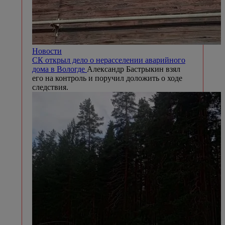
Новости
СК открыл дело о нерасселении аварийного
дома в Вологде
Александр Бастрыкин взял
его на контроль и поручил доложить о ходе
следствия.