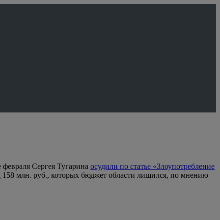
е февраля Сергея Тугарина
осудили по статье «Злоупотребление
д 158 млн. руб., которых бюджет области лишился, по мнению