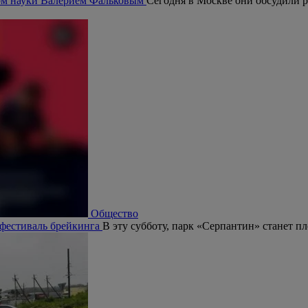
ром науки Валерием Фальковым
Сегодня в Москве они обсудили р
Общество
 фестиваль брейкинга
В эту субботу, парк «Серпантин» станет п