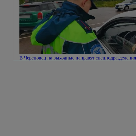
В Череповец на выходные направят спецподразделен