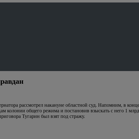
правдан
рнатора рассмотрел накануне областной суд. Напомним, в конц
яцам колонии общего режима и постановив взыскать с него 1 млр
приговора Тугарин был взят под стражу.