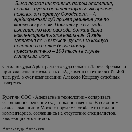
Была первая инстанция, потом апелляция,
потом – суд по интеллектуальным правам, -
пояснил он порталу Gorodche.ru. – А
Арбитражный суд принял решение уже по
моему иску к ним. Поскольку я все суды
выиграл, то мои расходы должна была
компенсировать эта компания. Я ведь
заплатил по 100 тысяч рублей за каждую
инстанцию и плюс бонус моему
представителю – 100 тысяч в случае
выигрыша дела.
Сегодня судья Арбитражного суда области Лариса Зрелякова
приняла решение взыскать с «Адекватных технологий» 400
тыс. руб. в счет компенсации Алексею Кощееву судебных
издержек.
Будет ли ООО «Адекватные технологии» оспаривать
сегодняшнее решение суда, пока неизвестно. В головном
офисе компании в Москве порталу Gorodche.ru не дали
комментариев, сославшись на отсутствие специалистов,
владеющих этой темой.
Александр Алексеев