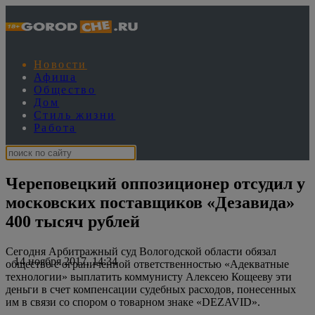
Новости
Афиша
Общество
Дом
Стиль жизни
Работа
Череповецкий оппозиционер отсудил у
московских поставщиков «Дезавида»
400 тысяч рублей
Сегодня Арбитражный суд Вологодской области обязал
14 ноября 2017, 14:34
общество с ограниченной ответственностью «Адекватные
технологии» выплатить коммунисту Алексею Кощееву эти
деньги в счет компенсации судебных расходов, понесенных
им в связи со спором о товарном знаке «DEZAVID».