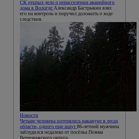
СК открыл дело о нерасселении аварийного
дома в Вологде
Александр Бастрыкин взял
его на контроль и поручил доложить о ходе
следствия.
Новости
Четыре человека потерялись накануне в лесах
области, одного еще ищут
86-летний мужчина
заблудился недалеко от посёлка Пежма
Верховажского округа.