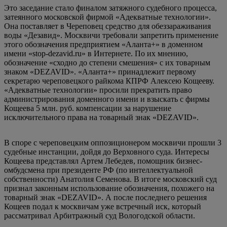
Это заседание стало финалом затяжного судебного процесса,
затеянного московской фирмой «Адекватные технологии».
Она поставляет в Череповец средство для обеззараживания
воды «Дезавид». Москвичи требовали запретить применение
этого обозначения предприятием «Аланта+» в доменном
имени «stop-dezavid.ru» в Интернете. По их мнению,
обозначение «сходно до степени смешения» с их товарным
знаком «DEZAVID». «Аланта+» принадлежит первому
секретарю череповецкого райкома КПРФ Алексею Кощееву.
«Адекватные технологии» просили прекратить право
администрирования доменного имени и взыскать с фирмы
Кощеева 5 млн. руб. компенсации за нарушение
исключительного права на товарный знак «DEZAVID».
В споре с череповецким оппозиционером москвичи прошли 3
судебные инстанции, дойдя до Верховного суда. Интересы
Кощеева представлял Артем Лебедев, помощник бизнес-
омбудсмена при президенте РФ (по интеллектуальной
собственности) Анатолия Семенова. В итоге московский суд
признал законным использование обозначения, похожего на
товарный знак «DEZAVID». А после последнего решения
Кощеев подал к москвичам уже встречный иск, который
рассматривал Арбитражный суд Вологодской области.