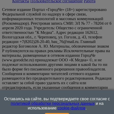
Контакты
Пользовательское соглашение
Работа
Сетевое издание Портал «ГородЧе» (18+) зарегистрировано
Федеральной службой по надзору в сфере связи,
информационных технологий и массовых коммуникаций
(Роскомнадзор). Реестровая запись СМИ: ЭЛ № 77 - 78204 от 6
апреля 2020 года. Учредитель: Общество с ограниченной
ответственностью "К Медиа". Адрес редакции 162612,
Вологодская обл., г. Череповец, ул. Гоголя, д. 43, телефон
редакции +7(8202)28-20-40, bau_76@mail.ru. Главный
редактор Богомолов А. Ю. Материалы, обозначенные знаком
Р публикуются на правах рекламы Исключительные права на
материалы, размещенные в сетевом издании ГородЧе
(www.gorodche.ru) принадлежат ООО «К Медиа» ©, и не
подлежат использованию другими лицами в какой бы то ни
было форме без письменного разрешения правообладателя.
Сообщения и комментарии читателей сетевого издания
размещаются без предварительного редактирования. Редакция
оставляет за собой право удалить их с сайта или
отредактировать, если указанные сообщения и комментарии
являются злоупотреблением свободой массовой информации
или нарушением иных требований закона.
На
Оставаясь на сайте, вы подтверждаете свое согласие с
информационном ресурсе применяются рекомендательные
политикой обработки персональных данных
и на
технологии (информационные технологии предоставления
использование
cookie-файлов
.
информации на основе сбора, систематизации и анализа