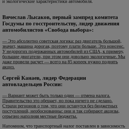
и экологические характеристики автомобиля.
Вячеслав Лысаков, первый зампред комитета
Госдумы по госстроительству, лидер движения
автомобилистов «Свобода выбора»:
— Это абсолютно советская логика: раз двигатель большой,
значит, машина дорогая, поэтому плати больше. Это нонсенс.
У недорогих подержанных автомобилей из США, к примеру,
большие двигатели, при этом они довольно экологичные. Мы
даже провели расчет — всего на 85 копеек нужно поднять
акциз.
Сергей Канаев, лидер Федерации
автовладельцев России:
— Вариант может быть только один — отмена налога.
Правительство это обещает, но пока ничего не сделано.
Страхи регионов о том, что они останутся без бюджетных
поступлений, необоснованны: они и так собирают акцизы,
серьезно наполняя местные бюджеты.
Напомним, что транспортный налог поставлен в зависимость