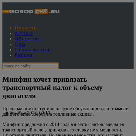
Новости
Афиша
Общество
Дом
Стиль жизни
Работа
Минфин хочет привязать
транспортный налог к объему
двигателя
Предложение поступило на фоне обсуждения идеи о замене
6 декабря 2012, 09:10
данного вида сборов на топливные акцизы.
Минфин предложил с 2014 года взимать с автовладельцев
транспортный налог, привязав его ставку не к мощности,
а к объему двигателя. По мнению ведомства, это заставит