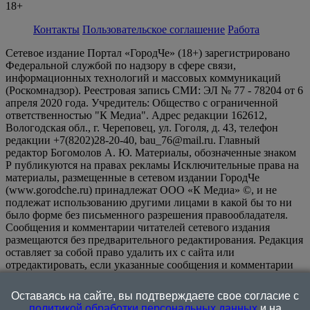
18+
Контакты
Пользовательское соглашение
Работа
Сетевое издание Портал «ГородЧе» (18+) зарегистрировано
Федеральной службой по надзору в сфере связи,
информационных технологий и массовых коммуникаций
(Роскомнадзор). Реестровая запись СМИ: ЭЛ № 77 - 78204 от 6
апреля 2020 года. Учредитель: Общество с ограниченной
ответственностью "К Медиа". Адрес редакции 162612,
Вологодская обл., г. Череповец, ул. Гоголя, д. 43, телефон
редакции +7(8202)28-20-40, bau_76@mail.ru. Главный
редактор Богомолов А. Ю. Материалы, обозначенные знаком
Р публикуются на правах рекламы Исключительные права на
материалы, размещенные в сетевом издании ГородЧе
(www.gorodche.ru) принадлежат ООО «К Медиа» ©, и не
подлежат использованию другими лицами в какой бы то ни
было форме без письменного разрешения правообладателя.
Сообщения и комментарии читателей сетевого издания
размещаются без предварительного редактирования. Редакция
оставляет за собой право удалить их с сайта или
отредактировать, если указанные сообщения и комментарии
являются злоупотреблением свободой массовой информации
или нарушением иных требований закона.
На
Оставаясь на сайте, вы подтверждаете свое согласие с
информационном ресурсе применяются рекомендательные
политикой обработки персональных данных
и на