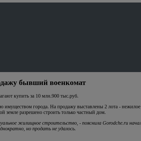
родажу бывший военкомат
гают купить за 10 млн.900 тыс.руб.
ю имуществом города. На продажу выставлены 2 лота - нежилое з
этой земле разрешено строить только частный дом.
идуальное жилищное строительство, - пояснила Gorodche.ru нач
нократно, но продать не удалось.