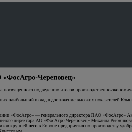
О «ФосАгро-Череповец»
, посвященного подведению итогов производственно-экономичес
сших наибольший вклад в достижение высоких показателей Комп
ании «ФосАгро» — генерального директора ПАО «ФосАгро» Андр
рального директора АО «ФосАгро-Череповец» Михаила Рыбников
ников крупнейшего в Европе предприятия по производству удобр
Христовым.