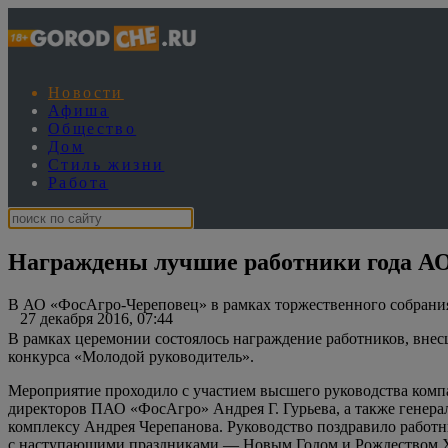
Новости
Афиша
Общество
Дом
Стиль жизни
Работа
Награждены лучшие работники года А
В АО «ФосАгро-Череповец» в рамках торжественного собрания
27 декабря 2016, 07:44
В рамках церемонии состоялось награждение работников, вне
конкурса «Молодой руководитель».
Мероприятие проходило с участием высшего руководства комп
директоров ПАО «ФосАгро» Андрея Г. Гурьева, а также гене
комплексу Андрея Черепанова. Руководство поздравило работ
с наступающими праздниками — Новым Годом и Рождеством 