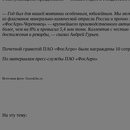
— Год был для нашей компании особенным, юбилейным. Мы мож
из флагманов минерально-химической отрасли России и прочно
«ФосАгро-Череповец» — крупнейшего производственного актив
более, чем на 8% и превысил 5,4 млн тонн. Коллектив с честь
достижения и рекорды, — сказал Андрей Гурьев.
Почетной грамотой ПАО «ФосАгро» были награждены 10 сотру
По материалам пресс-службы ПАО «ФосАгро»
Источник фото: Gorodche.ru
На эту тему: