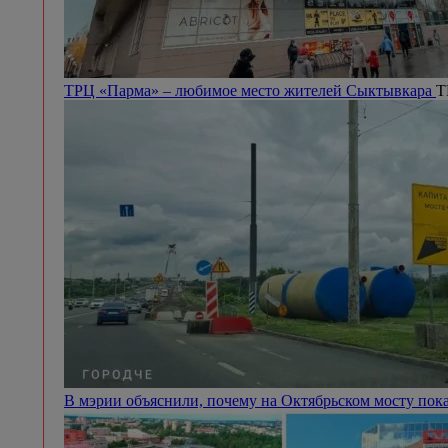
ТРЦ «Парма» – любимое место жителей Сыктывкара
Т
В мэрии объяснили, почему на Октябрьском мосту пок