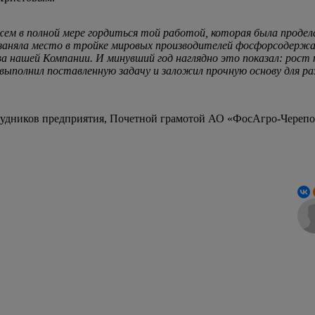
ем в полной мере гордиться той работой, которая была продел
 заняла место в тройке мировых производителей фосфорсодержащ
а нашей Компании. И минувший год наглядно это показал: рост
ю выполнил поставленную задачу и заложил прочную основу для 
дников предприятия, Почетной грамотой АО «ФосАгро-Черепов