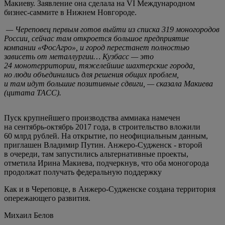
Макиеву. Заявление она сделала на VI Международном
бизнес-саммите в Нижнем Новгороде.
— Череповец первым готов выйти из списка 319 моногородов
России, сейчас там откроется большое предприятие
компании «ФосАгро», и город перестанет полностью
зависеть от металлургии… Кузбасс — это
24 монотерритории, тяжелейшие шахтерские города,
но люди объединились для решения общих проблем,
и там идут большие позитивные сдвиги, — сказала Макиева
(цитата ТАСС).
Пуск крупнейшего производства аммиака намечен
на сентябрь-октябрь 2017 года, в строительство вложили
60 млрд рублей. На открытие, по неофициальным данным,
приглашен Владимир Путин. Анжеро-Судженск - второй
в очереди, там запустились альтернативные проекты,
отметила Ирина Макиева, подчеркнув, что оба моногорода
продолжат получать федеральную поддержку
Как и в Череповце, в Анжеро-Судженске создана территория
опережающего развития.
Михаил Белов