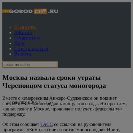
Новости
Афиша
Общество
Дом
Стиль жизни
Работа
Москва назвала сроки утраты
Череповцом статуса моногорода
Вместе с кемеровским Анжеро-Судженском он покинет
18 сентября 2017, 13:57
список из 319 моногородов к концу этого года. Но при этом,
как заверяют в Москве, продолжит получать федеральную
поддержку.
Об этом сообщает
ТАСС
со ссылкой на руководителя
программы «Комплексное развитие моногородов» Ирину