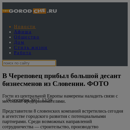
Новости
Афиша
Общество
Дом
Стиль жизни
Работа
В Череповец прибыл большой десант
бизнесменов из Словении. ФОТО
Гости из центральной Европы намерены наладить связи с
19 сентября 2017, 12:59
местными предпринимателями.
Представители 8 словенских компаний встретились сегодня
в агентстве городского развития с потенциальными
партнерами. Среди возможных направлений
сотрудничества — строительство, производство