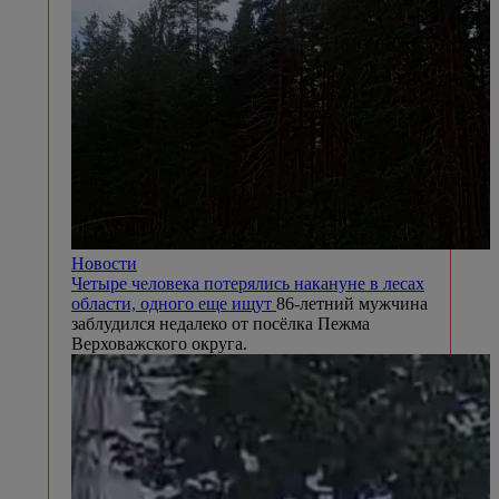
Новости
Четыре человека потерялись накануне в лесах
области, одного еще ищут
86-летний мужчина
заблудился недалеко от посёлка Пежма
Верховажского округа.