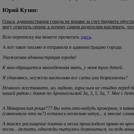
Юрий Кузин:
Ольга, администрация города не вправе за счет бюджета обустр
могу ответить своим: а почему самим родителям наплевать, что
Всю переписку вы можете прочитать
здесь
.
А вот такое письмо я отправила в администрацию города:
Уважаемая администрация города!
К вам обращается многодетная мать, у меня трое детей.
Я удивляюсь, неужели настолько все слепы или безразличны?
Немного жестковато, но. видимо, взрослым не стыдно перед
нашей рядом с домом по Архангельской 3а, 3, 5, 5а, 7. Мне с 
А Макаринская роща??? Вы хоть кто-нибудь проверяли, в како
(сэкономили что ли?) осталось несколько штук... и многие сло
А также расхищение плитки и песка происходило прямо во вре
песок... (кстати, однажды пыталась дозвониться, но ведь конц