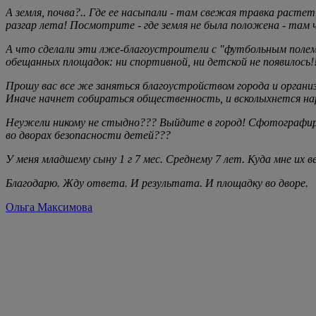
А земля, почва?.. Где ее насыпали - там свежая травка растет
разгар лета! Посмотрите - где земля не была положена - там 
А что сделали эти лже-благоустроители с "футбольным полем"
обещанных площадок: ни спортивной, ни детской не появилось!!
Прошу вас все же заняться благоустройством города и организ
Иначе начнет собираться общественность, и всколыхнется нар
Неужели никому не стыдно??? Выйдите в город! Сфотографиру
во дворах безопасности детей???
У меня младшему сыну 1 г 7 мес. Среднему 7 лет. Куда мне их 
Благодарю. Жду ответа. И результата. И площадку во дворе.
Ольга Максимова