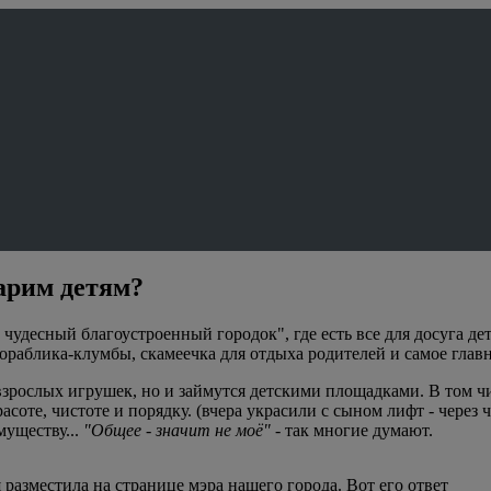
арим детям?
 чудесный благоустроенный городок", где есть все для досуга д
кораблика-клумбы, скамеечка для отдыха родителей и самое главн
я взрослых игрушек, но и займутся детскими площадками. В том 
асоте, чистоте и порядку. (вчера украсили с сыном лифт - через
муществу...
"Общее - значит не моё"
- так многие думают.
разместила на странице мэра нашего города. Вот его ответ