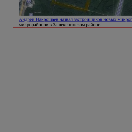
Андрей Накрошаев назвал застройщиков новых микр
микрорайонов в Зашекснинском районе.