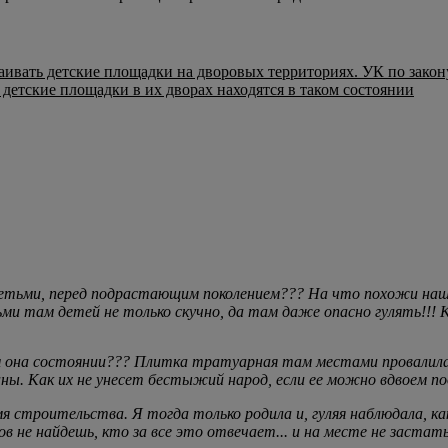
аивать детские площадки на дворовых территориях. УК по закону
 детские площадки в их дворах находятся в таком состоянии
 детьми, перед подрастающим поколением??? На что похожи на
детьми там детей не только скучно, да там даже опасно гулять!!
м она состоянии??? Плитка тратуарная там местами провалилась
маны. Как их не унесет бестыжий народ, если ее можно вдвоем п
мя строительства. Я тогда только родила и, гуляя наблюдала, 
ов не найдешь, кто за все это отвечает... и на месте не застать