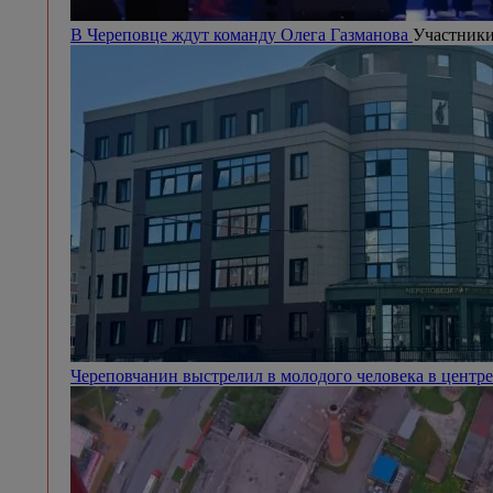
В Череповце ждут команду Олега Газманова
Участники
Череповчанин выстрелил в молодого человека в центр