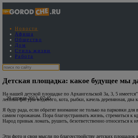
Новости
Афиша
Общество
Дом
Стиль жизни
Работа
Детская площадка: какое будущее мы д
На нашей детской площадке по Архангельской 3а, 3, 5 имеется"
29 апреля 2013, 07:45
лепные фигуры водяного, кота, рыбки, качель деревянная, два 
Я буду рада, если обратят внимание не только на парковки дл
самим горожанам. Пора благоустраивать жизнь, стремиться к кр
Народ привык ломать, рушить, безответственно относиться к и
Эти фото и свои мысли по благоустройству детских площадок я 