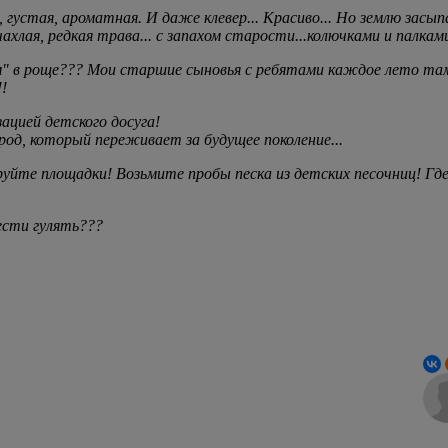
, густая, ароматная. И даже клевер... Красиво... Но землю засы
чахлая, редкая трава... с запахом старости...колючками и палка
 в роще??? Мои старшие сыновья с ребятами каждое лето там г
!
ацией детского досуга!
од, который переживает за будущее поколение...
йте площадки! Возьмите пробы песка из детских песочниц! Гд
вести гулять???