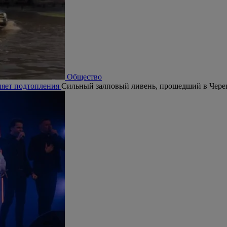
Общество
няет подтопления
Сильный залповый ливень, прошедший в Череп