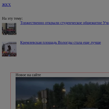
ЖКХ
На эту тему:
Торжественно открыли студенческое общежитие Уч
Кремлевская площадь Вологды стала еще лучше
Новое на сайте