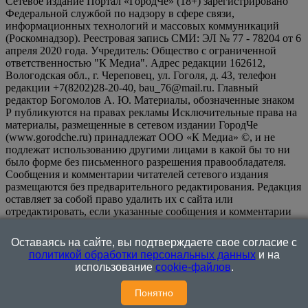
Сетевое издание Портал «ГородЧе» (18+) зарегистрировано
Федеральной службой по надзору в сфере связи,
информационных технологий и массовых коммуникаций
(Роскомнадзор). Реестровая запись СМИ: ЭЛ № 77 - 78204 от 6
апреля 2020 года. Учредитель: Общество с ограниченной
ответственностью "К Медиа". Адрес редакции 162612,
Вологодская обл., г. Череповец, ул. Гоголя, д. 43, телефон
редакции +7(8202)28-20-40, bau_76@mail.ru. Главный
редактор Богомолов А. Ю. Материалы, обозначенные знаком
Р публикуются на правах рекламы Исключительные права на
материалы, размещенные в сетевом издании ГородЧе
(www.gorodche.ru) принадлежат ООО «К Медиа» ©, и не
подлежат использованию другими лицами в какой бы то ни
было форме без письменного разрешения правообладателя.
Сообщения и комментарии читателей сетевого издания
размещаются без предварительного редактирования. Редакция
оставляет за собой право удалить их с сайта или
отредактировать, если указанные сообщения и комментарии
являются злоупотреблением свободой массовой информации
или нарушением иных требований закона.
На
Оставаясь на сайте, вы подтверждаете свое согласие с
информационном ресурсе применяются рекомендательные
политикой обработки персональных данных
и на
технологии (информационные технологии предоставления
использование
cookie-файлов
.
информации на основе сбора, систематизации и анализа
сведений, относящихся к предпочтениям пользователей сети
Понятно
"Интернет", находящихся на территории Российской