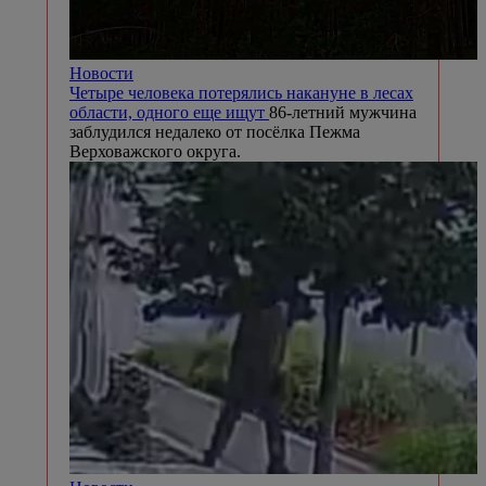
Новости
Четыре человека потерялись накануне в лесах
области, одного еще ищут
86-летний мужчина
заблудился недалеко от посёлка Пежма
Верховажского округа.