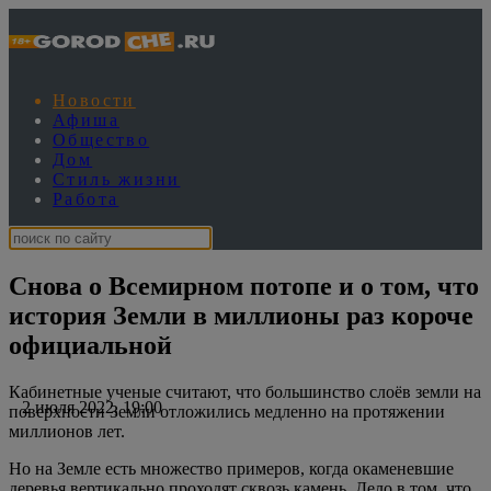
Новости
Афиша
Общество
Дом
Стиль жизни
Работа
Снова о Всемирном потопе и о том, что
история Земли в миллионы раз короче
официальной
Кабинетные ученые считают, что большинство слоёв земли на
2 июля 2022, 19:00
поверхности Земли отложились медленно на протяжении
миллионов лет.
Но на Земле есть множество примеров, когда окаменевшие
деревья вертикально проходят сквозь камень. Дело в том, что