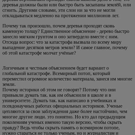
деревья должны были или быстро быть засыпаны землёй, или
сгнить. Другими словами, эти слои ни за что не могли
откладываться медленно на протяжении миллионов лет.
Почему так произошло, почем деревья проходят сковь
каменную толщу? Единственное объяснение - дерево быстро
занесло мягким грунтом и оно затвердело вместе с ним.
Отсюда вопрос: что за катастрофа вызвала по всему миру
выпадение десятков метров земли? И самое главное, почему
об этой катастрофе молчат учёные?
Логичным и честным объяснением будет вариант о
глобальной катастрофе. Всемирный потоп, который
переместил огромное количество материала, занеся им многие
земли.
Почему историки об этом не говорят? Потому что они
привыкли думать так. как им объяснили в школе и в
университете. Думать так. как написано в учебниках и
псевдонаучных работах официальных историков. Ученые
цепляются за свои заблуждения даже более настойчиво, чем
многие другие люди. это понятно. Но кто дал предыдущим
поколениям ученых именно такую версию, чтобы скрыть
правду? Ведь чтобы скрыть память о всемирном потопе,
нужно стараться не только ученым, но и журналистам и