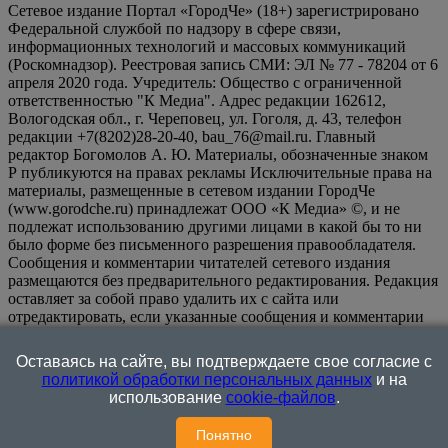
Сетевое издание Портал «ГородЧе» (18+) зарегистрировано
Федеральной службой по надзору в сфере связи,
информационных технологий и массовых коммуникаций
(Роскомнадзор). Реестровая запись СМИ: ЭЛ № 77 - 78204 от 6
апреля 2020 года. Учредитель: Общество с ограниченной
ответственностью "К Медиа". Адрес редакции 162612,
Вологодская обл., г. Череповец, ул. Гоголя, д. 43, телефон
редакции +7(8202)28-20-40, bau_76@mail.ru. Главный
редактор Богомолов А. Ю. Материалы, обозначенные знаком
Р публикуются на правах рекламы Исключительные права на
материалы, размещенные в сетевом издании ГородЧе
(www.gorodche.ru) принадлежат ООО «К Медиа» ©, и не
подлежат использованию другими лицами в какой бы то ни
было форме без письменного разрешения правообладателя.
Сообщения и комментарии читателей сетевого издания
размещаются без предварительного редактирования. Редакция
оставляет за собой право удалить их с сайта или
отредактировать, если указанные сообщения и комментарии
являются злоупотреблением свободой массовой информации
или нарушением иных требований закона.
На
Оставаясь на сайте, вы подтверждаете свое согласие с
информационном ресурсе применяются рекомендательные
политикой обработки персональных данных
и на
технологии (информационные технологии предоставления
использование
cookie-файлов
.
информации на основе сбора, систематизации и анализа
сведений, относящихся к предпочтениям пользователей сети
Понятно
"Интернет", находящихся на территории Российской