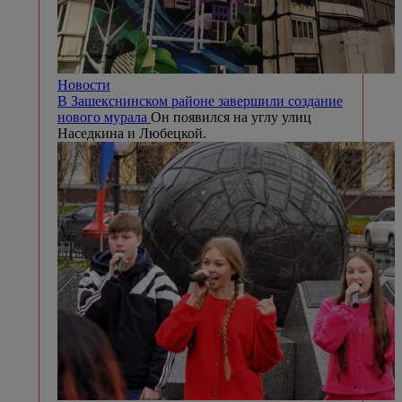
Новости
В Зашекснинском районе завершили создание
нового мурала
Он появился на углу улиц
Наседкина и Любецкой.