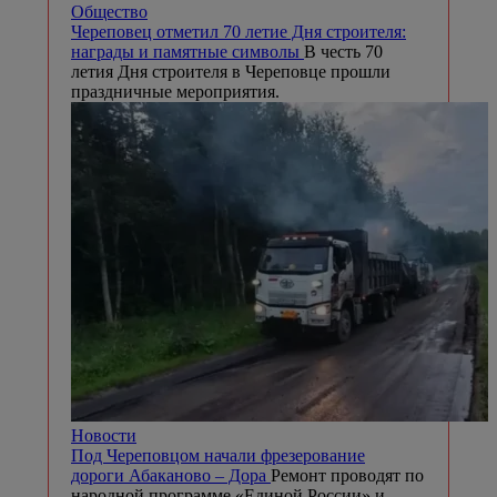
Общество
Череповец отметил 70 летие Дня строителя:
награды и памятные символы
В честь 70
летия Дня строителя в Череповце прошли
праздничные мероприятия.
Новости
Под Череповцом начали фрезерование
дороги Абаканово – Дора
Ремонт проводят по
народной программе «Единой России» и