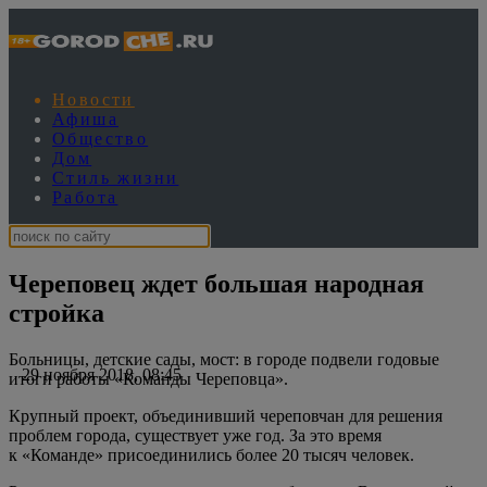
Новости
Афиша
Общество
Дом
Стиль жизни
Работа
Череповец ждет большая народная
стройка
Больницы, детские сады, мост: в городе подвели годовые
29 ноября 2018, 08:45
итоги работы «Команды Череповца».
Крупный проект, объединивший череповчан для решения
проблем города, существует уже год. За это время
к «Команде» присоединились более 20 тысяч человек.