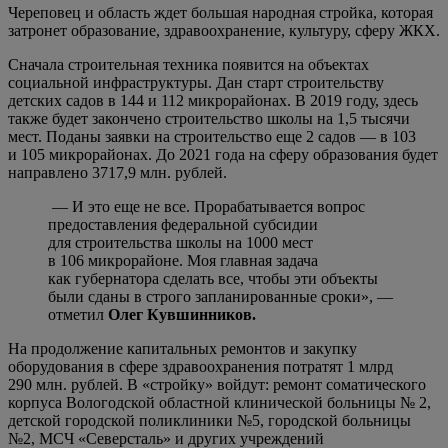
Череповец и область ждет большая народная стройка, которая
затронет образование, здравоохранение, культуру, сферу ЖКХ.
Сначала строительная техника появится на объектах
социальной инфраструктуры. Дан старт строительству
детских садов в 144 и 112 микрорайонах. В 2019 году, здесь
также будет закончено строительство школы на 1,5 тысячи
мест. Поданы заявки на строительство еще 2 садов — в 103
и 105 микрорайонах. До 2021 года на сферу образования будет
направлено 3717,9 млн. рублей.
— И это еще не все. Прорабатывается вопрос
предоставления федеральной субсидии
для строительства школы на 1000 мест
в 106 микрорайоне. Моя главная задача
как губернатора сделать все, чтобы эти объекты
были сданы в строго запланированные сроки», —
отметил
Олег Кувшинников.
На продолжение капитальных ремонтов и закупку
оборудования в сфере здравоохранения потратят 1 млрд
290 млн. рублей. В «стройку» войдут: ремонт соматического
корпуса Вологодской областной клинической больницы № 2,
детской городской поликлиники №5, городской больницы
№2, МСЧ «Северсталь» и других учреждений