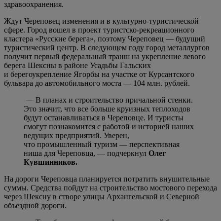
здравоохранения.
Ждут Череповец изменения и в культурно-туристической
сфере. Город вошел в проект туристско-рекреационного
кластера «Русские берега», поэтому Череповец — будущий
туристический центр. В следующем году город металлургов
получит первый федеральный транш на укрепление левого
берега Шексны в районе Усадьбы Гальских
и берегоукрепление Ягорбы на участке от Курсантского
бульвара до автомобильного моста — 104 млн. рублей.
— В планах и строительство причальной стенки.
Это значит, что все больше круизных теплоходов
будут останавливаться в Череповце. И туристы
смогут познакомится с работой и историей наших
ведущих предприятий. Уверен,
что промышленный туризм — перспективная
ниша для Череповца, — подчеркнул
Олег
Кувшинников.
На дороги Череповца планируется потратить внушительные
суммы. Средства пойдут на строительство мостового перехода
через Шексну в створе улицы Архангельской и Северной
объездной дороги.