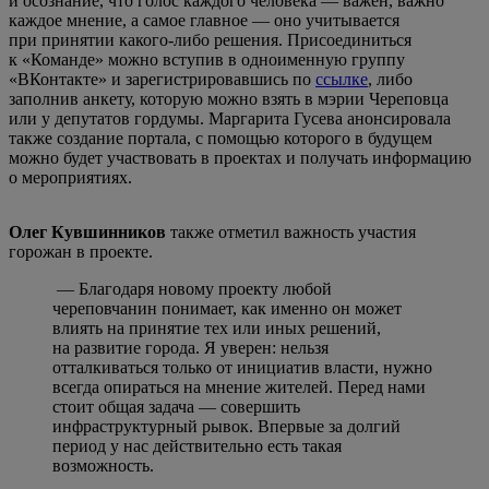
и осознание, что голос каждого человека — важен, важно
каждое мнение, а самое главное — оно учитывается
при принятии какого-либо решения. Присоединиться
к «Команде» можно вступив в одноименную группу
«ВКонтакте» и зарегистрировавшись по
ссылке
, либо
заполнив анкету, которую можно взять в мэрии Череповца
или у депутатов гордумы. Маргарита Гусева анонсировала
также создание портала, с помощью которого в будущем
можно будет участвовать в проектах и получать информацию
о мероприятиях.
Олег Кувшинников
также отметил важность участия
горожан в проекте.
— Благодаря новому проекту любой
череповчанин понимает, как именно он может
влиять на принятие тех или иных решений,
на развитие города. Я уверен: нельзя
отталкиваться только от инициатив власти, нужно
всегда опираться на мнение жителей. Перед нами
стоит общая задача — совершить
инфраструктурный рывок. Впервые за долгий
период у нас действительно есть такая
возможность.