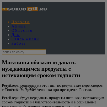
Новости
Афиша
Общество
Дом
Стиль жизни
Работа
Магазины обязали отдавать
нуждающимся продукты с
истекающим сроком годности
Ретейлеры решились на этот шаг по результатам переговоров
18 июня 2019, 09:09
с Советом по правам человека при президенте России.
Ретейлеры будут передавать продукты питания с истекающим
сроком годности на благотворительность и в социальные
учреждения: больницы, поликлиники, хосписы.