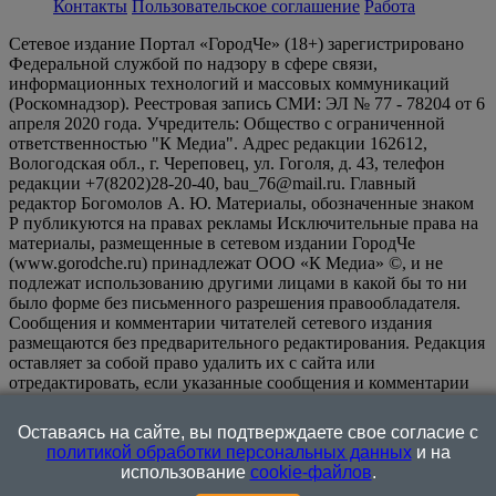
Контакты
Пользовательское соглашение
Работа
Сетевое издание Портал «ГородЧе» (18+) зарегистрировано
Федеральной службой по надзору в сфере связи,
информационных технологий и массовых коммуникаций
(Роскомнадзор). Реестровая запись СМИ: ЭЛ № 77 - 78204 от 6
апреля 2020 года. Учредитель: Общество с ограниченной
ответственностью "К Медиа". Адрес редакции 162612,
Вологодская обл., г. Череповец, ул. Гоголя, д. 43, телефон
редакции +7(8202)28-20-40, bau_76@mail.ru. Главный
редактор Богомолов А. Ю. Материалы, обозначенные знаком
Р публикуются на правах рекламы Исключительные права на
материалы, размещенные в сетевом издании ГородЧе
(www.gorodche.ru) принадлежат ООО «К Медиа» ©, и не
подлежат использованию другими лицами в какой бы то ни
было форме без письменного разрешения правообладателя.
Сообщения и комментарии читателей сетевого издания
размещаются без предварительного редактирования. Редакция
оставляет за собой право удалить их с сайта или
отредактировать, если указанные сообщения и комментарии
являются злоупотреблением свободой массовой информации
или нарушением иных требований закона.
На
Оставаясь на сайте, вы подтверждаете свое согласие с
информационном ресурсе применяются рекомендательные
политикой обработки персональных данных
и на
технологии (информационные технологии предоставления
использование
cookie-файлов
.
информации на основе сбора, систематизации и анализа