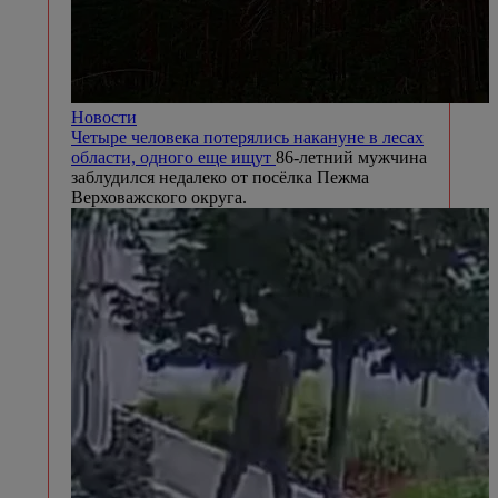
Новости
Четыре человека потерялись накануне в лесах
области, одного еще ищут
86-летний мужчина
заблудился недалеко от посёлка Пежма
Верховажского округа.