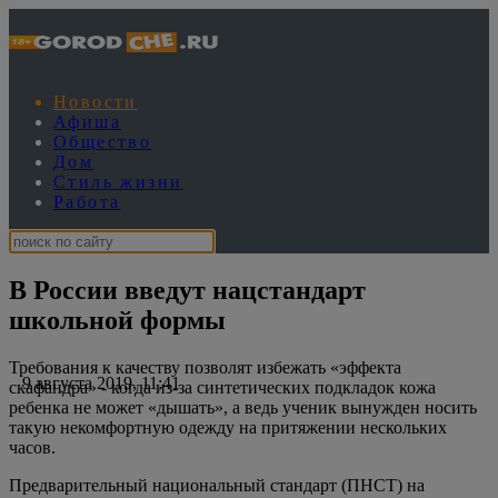
Новости
Афиша
Общество
Дом
Стиль жизни
Работа
В России введут нацстандарт
школьной формы
Требования к качеству позволят избежать «эффекта
9 августа 2019, 11:41
скафандра» - когда из-за синтетических подкладок кожа
ребенка не может «дышать», а ведь ученик вынужден носить
такую некомфортную одежду на притяжении нескольких
часов.
Предварительный национальный стандарт (ПНСТ) на