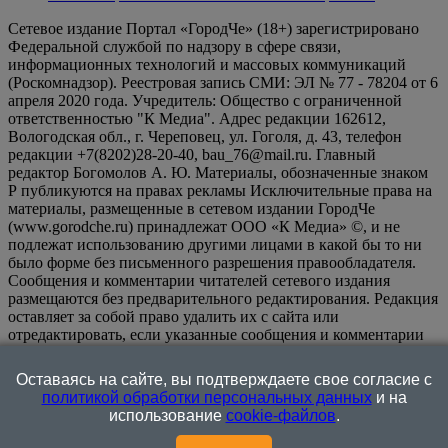
Сетевое издание Портал «ГородЧе» (18+) зарегистрировано
Федеральной службой по надзору в сфере связи,
информационных технологий и массовых коммуникаций
(Роскомнадзор). Реестровая запись СМИ: ЭЛ № 77 - 78204 от 6
апреля 2020 года. Учредитель: Общество с ограниченной
ответственностью "К Медиа". Адрес редакции 162612,
Вологодская обл., г. Череповец, ул. Гоголя, д. 43, телефон
редакции +7(8202)28-20-40, bau_76@mail.ru. Главный
редактор Богомолов А. Ю. Материалы, обозначенные знаком
Р публикуются на правах рекламы Исключительные права на
материалы, размещенные в сетевом издании ГородЧе
(www.gorodche.ru) принадлежат ООО «К Медиа» ©, и не
подлежат использованию другими лицами в какой бы то ни
было форме без письменного разрешения правообладателя.
Сообщения и комментарии читателей сетевого издания
размещаются без предварительного редактирования. Редакция
оставляет за собой право удалить их с сайта или
отредактировать, если указанные сообщения и комментарии
являются злоупотреблением свободой массовой информации
или нарушением иных требований закона.
На
Оставаясь на сайте, вы подтверждаете свое согласие с
информационном ресурсе применяются рекомендательные
политикой обработки персональных данных
и на
технологии (информационные технологии предоставления
использование
cookie-файлов
.
информации на основе сбора, систематизации и анализа
сведений, относящихся к предпочтениям пользователей сети