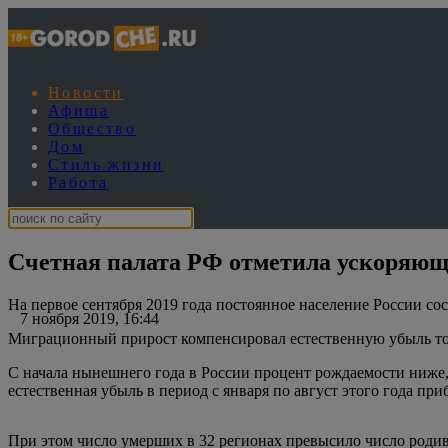
Новости
Афиша
Общество
Дом
Стиль жизни
Работа
Счетная палата РФ отметила ускоряющу
На первое сентября 2019 года постоянное население России сос
7 ноября 2019, 16:44
Миграционный прирост компенсировал естественную убыль толь
С начала нынешнего года в России процент рождаемости ниже, 
естественная убыль в период с января по август этого года при
При этом число умерших в 32 регионах превысило число родивш