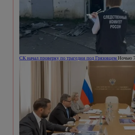
СК начал проверку по трагедии под Грязовцем
Ночью 7