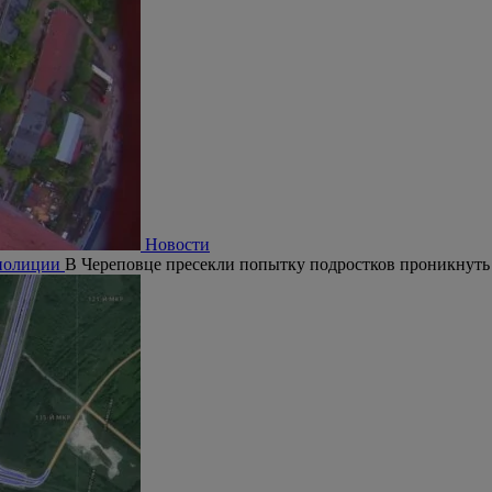
Новости
 полиции
В Череповце пресекли попытку подростков проникнуть