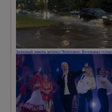
Залповый ливень затопил Череповец: Водоканал устра