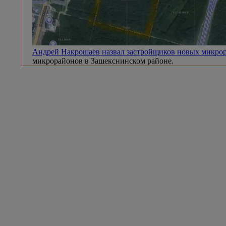
Андрей Накрошаев назвал застройщиков новых микр
микрорайонов в Зашекснинском районе.