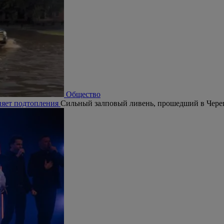
Общество
няет подтопления
Сильный залповый ливень, прошедший в Череп