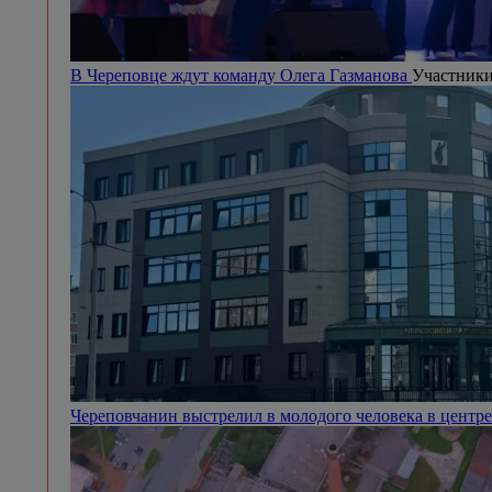
В Череповце ждут команду Олега Газманова
Участники
Череповчанин выстрелил в молодого человека в центр