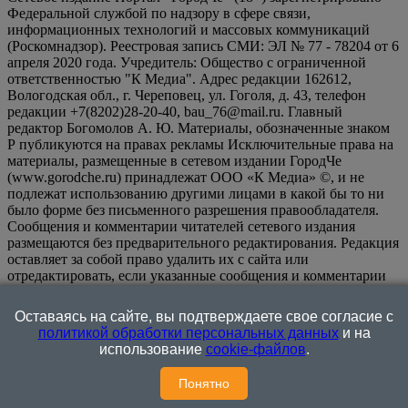
Федеральной службой по надзору в сфере связи,
информационных технологий и массовых коммуникаций
(Роскомнадзор). Реестровая запись СМИ: ЭЛ № 77 - 78204 от 6
апреля 2020 года. Учредитель: Общество с ограниченной
ответственностью "К Медиа". Адрес редакции 162612,
Вологодская обл., г. Череповец, ул. Гоголя, д. 43, телефон
редакции +7(8202)28-20-40, bau_76@mail.ru. Главный
редактор Богомолов А. Ю. Материалы, обозначенные знаком
Р публикуются на правах рекламы Исключительные права на
материалы, размещенные в сетевом издании ГородЧе
(www.gorodche.ru) принадлежат ООО «К Медиа» ©, и не
подлежат использованию другими лицами в какой бы то ни
было форме без письменного разрешения правообладателя.
Сообщения и комментарии читателей сетевого издания
размещаются без предварительного редактирования. Редакция
оставляет за собой право удалить их с сайта или
отредактировать, если указанные сообщения и комментарии
являются злоупотреблением свободой массовой информации
или нарушением иных требований закона.
На
Оставаясь на сайте, вы подтверждаете свое согласие с
информационном ресурсе применяются рекомендательные
политикой обработки персональных данных
и на
технологии (информационные технологии предоставления
использование
cookie-файлов
.
информации на основе сбора, систематизации и анализа
сведений, относящихся к предпочтениям пользователей сети
Понятно
"Интернет", находящихся на территории Российской
Федерации)