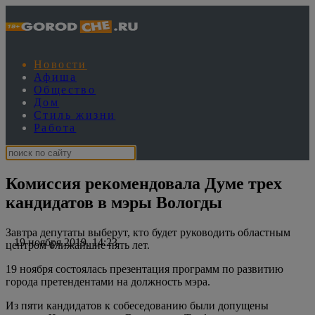
Новости
Афиша
Общество
Дом
Стиль жизни
Работа
Комиссия рекомендовала Думе трех
кандидатов в мэры Вологды
Завтра депутаты выберут, кто будет руководить областным
19 ноября 2019, 14:23
центром ближайшие пять лет.
19 ноября состоялась презентация программ по развитию
города претендентами на должность мэра.
Из пяти кандидатов к собеседованию были допущены