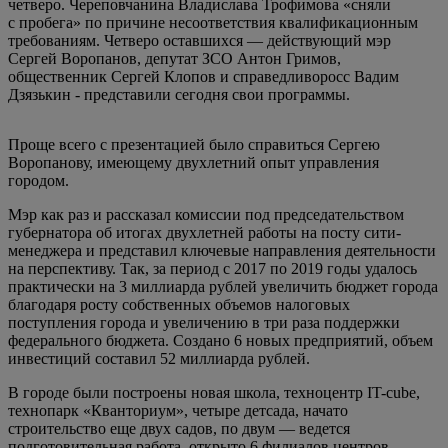
четверо. Череповчанина Владислава Трофимова «сняли
с пробега» по причине несоответствия квалификационным
требованиям. Четверо оставшихся — действующий мэр
Сергей Воропанов, депутат ЗСО Антон Гримов,
общественник Сергей Клопов и справедливоросс Вадим
Дзязькин - представили сегодня свои программы.
Проще всего с презентацией было справиться Сергею
Воропанову, имеющему двухлетний опыт управления
городом.
Мэр как раз и рассказал комиссии под председательством
губернатора об итогах двухлетней работы на посту сити-
менеджера и представил ключевые направления деятельности
на перспективу. Так, за период с 2017 по 2019 годы удалось
практически на 3 миллиарда рублей увеличить бюджет города
благодаря росту собственных объемов налоговых
поступления города и увеличению в три раза поддержки
федерального бюджета. Создано 6 новых предприятий, объем
инвестиций составил 52 миллиарда рублей.
В городе были построены новая школа, техноцентр IT-cube,
технопарк «Кванториум», четыре детсада, начато
строительство еще двух садов, по двум — ведется
подготовительная работа, открыто 6 филиалов центров