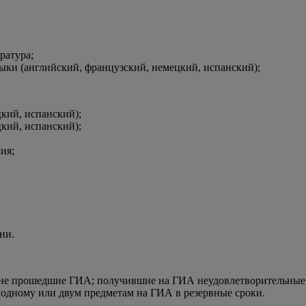
ратура;
зыки (английский, французский, немецкий, испанский);
кий, испанский);
кий, испанский);
ия;
ни.
 не прошедшие ГИА; получившие на ГИА неудовлетворительные р
 одному или двум предметам на ГИА в резервные сроки.