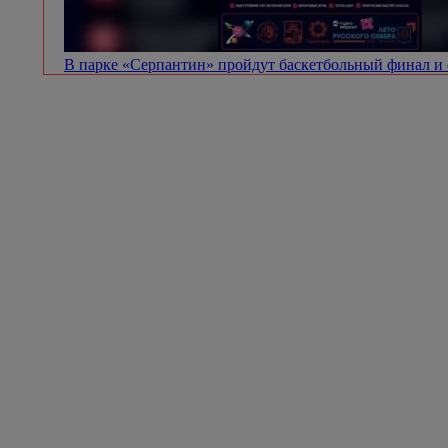
В парке «Серпантин» пройдут баскетбольный финал и