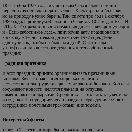
18 сентября 1977 года, в Советском Союзе было принято
первое «Лесное законодательство». Хоть страна и большая,
но ее природу нужно беречь. Так, спустя три года 1 октября
1980 года, Президиум Верховного Совета СССР издал Указ N
3018-Х «О праздничных и памятных днях» в котором учредил
и «День работников леса», приурочив дату празднования
к выходу «Лесного законодательства» 1977 года. День
сдвинули так, чтобы он был выходной. С того года
у профессионалов лесного дела появился собственный
праздник.
Традиции праздника
В этот праздник принято организовывать праздничные
застолья. Звучат пожелания здоровья и успехов
в ответственном труде, завершаемые звоном бокалов. Коллеги
обсуждают новости, делятся планами на будущее,
обмениваются подарками. Среди них — открытки, сувениры
и подарки. На предприятиях проходят награждения лучших
сотрудников почётными грамотами, дипломами.
Интересный факты
• Около 7% лесов в мире были высажены людьми.