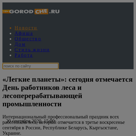
Новости
Афиша
Общество
Дом
Стиль жизни
Работа
«Легкие планеты»: сегодня отмечается
День работников леса и
лесоперерабатывающей
промышленности
Интернациональный профессиональный праздник всех
20 сентября 2020, 15:00
работников леса, который отмечается в третье воскресенье
сентября в России, Республике Беларусь, Кыргызстане,
Украине.