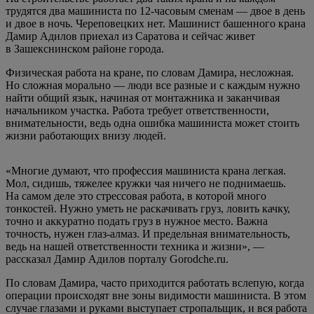
трудятся два машиниста по 12-часовым сменам — двое в день
и двое в ночь. Череповецких нет. Машинист башенного крана
Дамир Адилов приехал из Саратова и сейчас живет
в Зашекснинском районе города.
Физическая работа на кране, по словам Дамира, несложная.
Но сложная морально — люди все разные и с каждым нужно
найти общий язык, начиная от монтажника и заканчивая
начальником участка. Работа требует ответственности,
внимательности, ведь одна ошибка машиниста может стоить
жизни работающих внизу людей.
«Многие думают, что профессия машиниста крана легкая.
Мол, сидишь, тяжелее кружки чая ничего не поднимаешь.
На самом деле это стрессовая работа, в которой много
тонкостей. Нужно уметь не раскачивать груз, ловить качку,
точно и аккуратно подать груз в нужное место. Важна
точность, нужен глаз-алмаз. И предельная внимательность,
ведь на нашей ответственности техника и жизни», —
рассказал Дамир Адилов порталу Gorodche.ru.
По словам Дамира, часто приходится работать вслепую, когда
операции происходят вне зоны видимости машиниста. В этом
случае глазами и руками выступает стропальщик, и вся работа