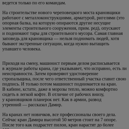
ведется только по его командам.
На строительстве нового череповецкого моста крановщики
работают с металлоконструкциями, арматурой, ригелями (это
опорная балка, на которую опираются другие несущие
элементы строительного сооружения, прим. ред), опускают
и поднимают тары для строительного мусора. Самая главная
заповедь для крановщика — нельзя поднимать людей, хотя
бывают экстренные ситуации, когда нужно вытащить
упавшего человека.
Приходя на смену, машинист первым делом расписывается
в журнале работы крана, где указывавет, что исправно, есть ли
неисправности. Затем проверяют удостоверение
стропальщика, после чего ответственный участка ставит свою
подпись. И только потом машинист поднимается на кран.
В кабине, кстати, даже в морозы тепло, можно комфортно
сидеть в легкой кофте. В отличие от рабочих внизу,
у крановщиков планерок нет. Как в армии, развод
утренний — рассказал Дамир.
На кранах нет новичков, все профессионалы своего дела.
Сейчас кран Дамира высотой 50 метров стоит на 7 опоре.
После того как подрастет пилон, кран нарастят до более