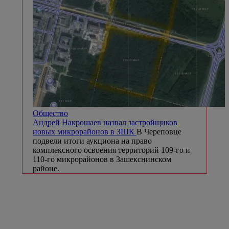
Общество
Андрей Накрошаев назвал застройщиков
новых микрорайонов в ЗШК
В Череповце
подвели итоги аукциона на право
комплексного освоения территорий 109-го и
110-го микрорайонов в Зашекснинском
районе.