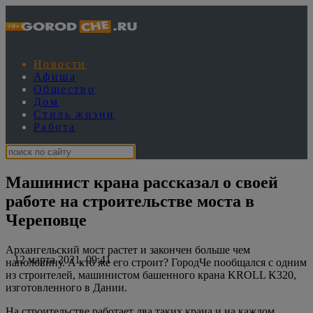
Новости
Афиша
Общество
Дом
Стиль жизни
Работа
Машинист крана рассказал о своей
работе на строительстве моста в
Череповце
Архангельский мост растет и закончен больше чем
12 марта 2021, 09:41
наполовину. А кто же его строит? ГородЧе пообщался с одним
из строителей, машинистом башенного крана KROLL K320,
изготовленного в Дании.
На строительстве работает два таких крана и на каждом