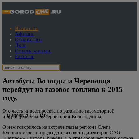
Новости
Афиша
Общество
Дом
Стиль жизни
Работа
Автобусы Вологды и Череповца
перейдут на газовое топливо к 2015
году.
Это часть инвестпроекта по развитию газомоторной
11 июля 2013, 11:49
инфраструктуры на территории Вологодчины.
О нем говорилось на встрече главы региона Олега
Кувшинникова и председателя совета директоров ОАО
«Газпром» Виктора Зубкова. Об этом сообщает пресс-служба