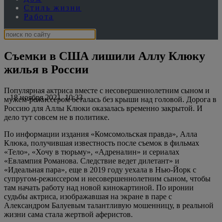
Стиль жизни
Работа
Съемки в США лишили Аллу Клюку
жилья в России
Популярная актриса вместе с несовершеннолетним сыном и
18 ноября 2021, 10:33
мужем-режиссером осталась без крыши над головой. Дорога в
Россию для Аллы Клюки оказалась временно закрытой. И
дело тут совсем не в политике.
По информации издания «Комсомольская правда», Алла
Клюка, получившая известность после съемок в фильмах
«Тело», «Хочу в тюрьму», «Адреналин» и сериалах
«Евлампия Романова. Следствие ведет дилетант» и
«Идеальная пара», еще в 2019 году уехала в Нью-Йорк с
супругом-режиссером и несовершеннолетним сыном, чтобы
там начать работу над новой кинокартиной. По иронии
судьбы актриса, изображавшая на экране в паре с
Александром Балуевым талантливую мошенницу, в реальной
жизни сама стала жертвой аферистов.