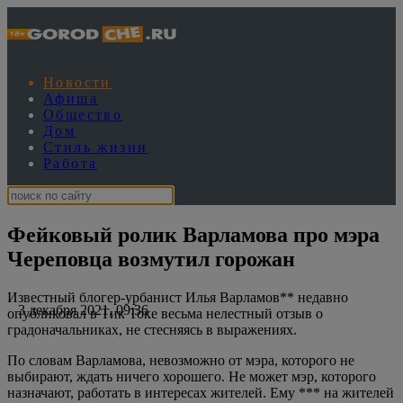
Новости
Афиша
Общество
Дом
Стиль жизни
Работа
Фейковый ролик Варламова про мэра
Череповца возмутил горожан
Известный блогер-урбанист Илья Варламов** недавно
3 декабря 2021, 09:36
опубликовал в Тик Токе весьма нелестный отзыв о
градоначальниках, не стесняясь в выражениях.
По словам Варламова, невозможно от мэра, которого не
выбирают, ждать ничего хорошего. Не может мэр, которого
назначают, работать в интересах жителей. Ему *** на жителей