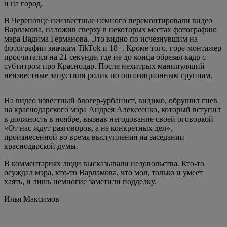
и на город.
В Череповце неизвестные немного перемонтировали видео
Варламова, наложив сверху в некоторых местах фотографию
мэра Вадима Германова. Это видно по исчезнувшим на
фотографии значкам TikTok и 18+. Кроме того, горе-монтажер
просчитался на 21 секунде, где не до конца обрезал кадр с
субтитром про Краснодар. После нехитрых манипуляций
неизвестные запустили ролик по оппозиционным группам.
На видео известный блогер-урбанист, видимо, обрушил гнев
на краснодарского мэра Андрея Алексеенко, который вступил
в должность в ноябре, вызвав негодование своей оговоркой
«От нас ждут разговоров, а не конкретных дел»,
произнесенной во время выступления на заседании
краснодарской думы.
В комментариях люди высказывали недовольства. Кто-то
осуждал мэра, кто-то Варламова, что мол, только и умеет
хаять, и лишь немногие заметили подделку.
Илья Максимов