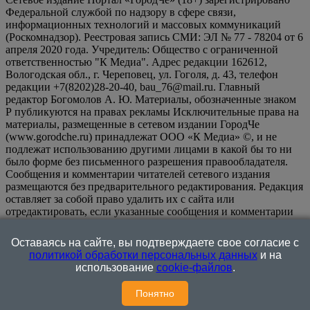
Федеральной службой по надзору в сфере связи,
информационных технологий и массовых коммуникаций
(Роскомнадзор). Реестровая запись СМИ: ЭЛ № 77 - 78204 от 6
апреля 2020 года. Учредитель: Общество с ограниченной
ответственностью "К Медиа". Адрес редакции 162612,
Вологодская обл., г. Череповец, ул. Гоголя, д. 43, телефон
редакции +7(8202)28-20-40, bau_76@mail.ru. Главный
редактор Богомолов А. Ю. Материалы, обозначенные знаком
Р публикуются на правах рекламы Исключительные права на
материалы, размещенные в сетевом издании ГородЧе
(www.gorodche.ru) принадлежат ООО «К Медиа» ©, и не
подлежат использованию другими лицами в какой бы то ни
было форме без письменного разрешения правообладателя.
Сообщения и комментарии читателей сетевого издания
размещаются без предварительного редактирования. Редакция
оставляет за собой право удалить их с сайта или
отредактировать, если указанные сообщения и комментарии
являются злоупотреблением свободой массовой информации
или нарушением иных требований закона.
На
Оставаясь на сайте, вы подтверждаете свое согласие с
информационном ресурсе применяются рекомендательные
политикой обработки персональных данных
и на
технологии (информационные технологии предоставления
использование
cookie-файлов
.
информации на основе сбора, систематизации и анализа
сведений, относящихся к предпочтениям пользователей сети
Понятно
"Интернет", находящихся на территории Российской