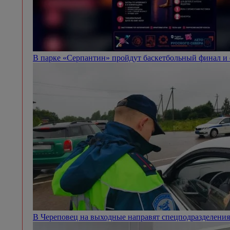
В парке «Серпантин» пройдут баскетбольный финал и
В Череповец на выходные направят спецподразделен