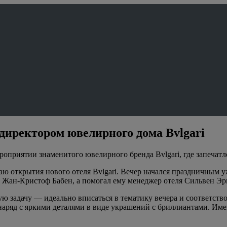
ндиректором ювелирного дома Bvlgari
роприятии знаменитого ювелирного бренда Bvlgari, где запечатл
аю открытия нового отеля Bvlgari. Вечер начался праздничным 
 Жан-Кристоф Бабен, а помогал ему менеджер отеля Сильвен Эр
 задачу — идеально вписаться в тематику вечера и соответство
д с яркими деталями в виде украшений с бриллиантами. Именн