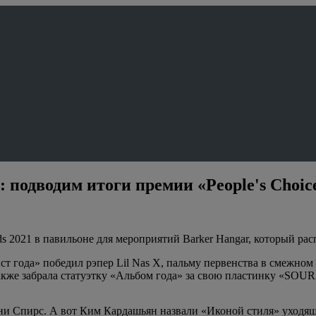
 подводим итоги премии «People's Choic
rds 2021 в павильоне для мероприятий Barker Hangar, который 
 года» победил рэпер Lil Nas X, пальму первенства в смежном г
акже забрала статуэтку «Альбом года» за свою пластинку «SOUR
ни Спирс. А вот Ким Кардашьян назвали «Иконой стиля» уходящ