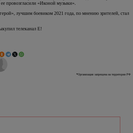
– ее провозгласили «Иконой музыки».
ерой», лучшим боевиком 2021 года, по мнению зрителей, стал
ыкупил телеканал E!
*
Организация запрещена на территории РФ