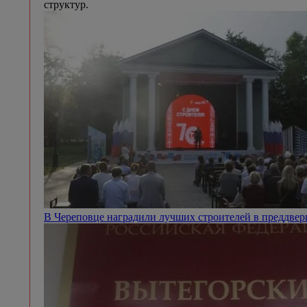
структур.
В Череповце наградили лучших строителей в преддве