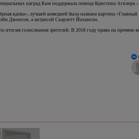
е специальных наград Ким поддержала певица Кристина Агилера 
рная вдова», лучшей комедией была названа картина «Главный г
уэйн Джонсон, а актрисой Скарлетт Йохансон.
о итогам голосования зрителей. В 2018 году права на премию в