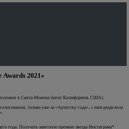
e Awards 2021»
расположен в Санта-Монике (штат Калифорния, США).
олосовании, только уже за «Артистку года», с ним разделила
».
его года. Получать заветную премию звезда Инстаграма*