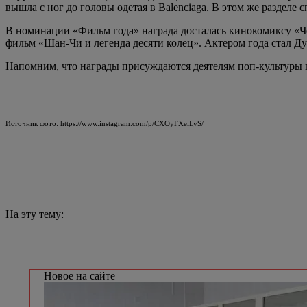
вышла с ног до головы одетая в Balenciaga. В этом же раздел
В номинации «Фильм года» награда досталась кинокомиксу «Чё
фильм «Шан-Чи и легенда десяти колец». Актером года стал Д
Напомним, что награды присуждаются деятелям поп-культуры п
Источник фото: https://www.instagram.com/p/CXOyFXelLyS/
На эту тему:
Новое на сайте